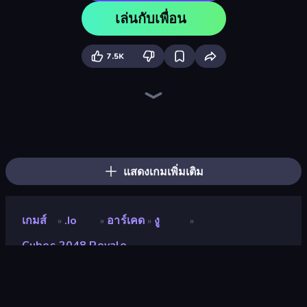
เล่นกับเพื่อน
7.5K
Cubes 2048.io
Holey.io Battle Royale
Hexanaut.io
Gold Rush Arena
Hungry Ocean: Eat, Feed and Grow Fish
Gulper.io
Worms.Zone
Tall.io
Snake Clash.io
Numbers Arena
Noob Snake 2048
Qube 2048
EpicBallz.io
Giant Rush!
TileMan.io
Snake Merge: Idle & io Zone
Worm Hunt
SeaDragons.io
แสดงเกมเพิ่มเติม
เกมส์
.io
อาร์เคด
งู
»
»
»
»
Cubes 2048 Royale
Cubes 2048 Royale