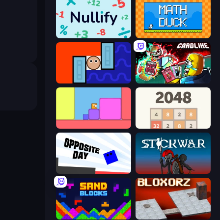
Nullify
Math Duck
Lava and Aqua
Cardlike
Level EATEN!
2048
Opposite Day
Stick War
Sand Blocks
Bloxorz