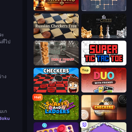
Chess Nations
Quoridor Online
จะ
Russian Checkers Free
The Chess
ที่ไป
Table Tower Online
Super Tic Tac Toe
Top
่าง
Checkers & Draughts Multiplayer
DUO With Friends
Hot
บเก
doku
Snakes and Ladders
Checkers Deluxe Edition