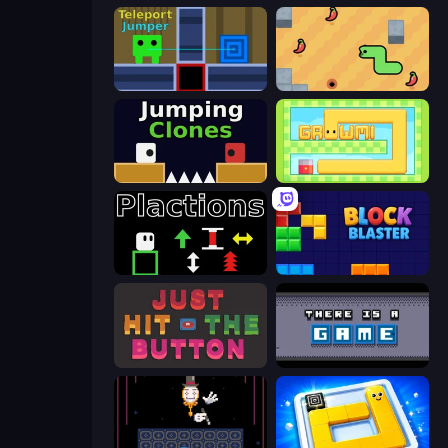
Teleport Jumper
SSSPICY!
Jumping Clones
Growmi
Plactions
Block Blaster
Just Hit the Button
There Is No Game