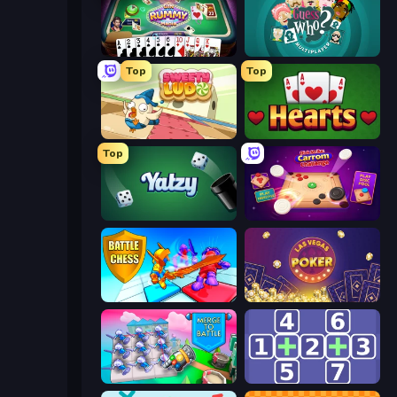
Gin Rummy Mania
Guess Who Online
Top
Top
Sweety Ludo
Hearts: Classic
Top
Yatzy
Disk Strike: Carrom Challenge
Battle Chess
Las Vegas Poker
Merge To Battle
Math Push