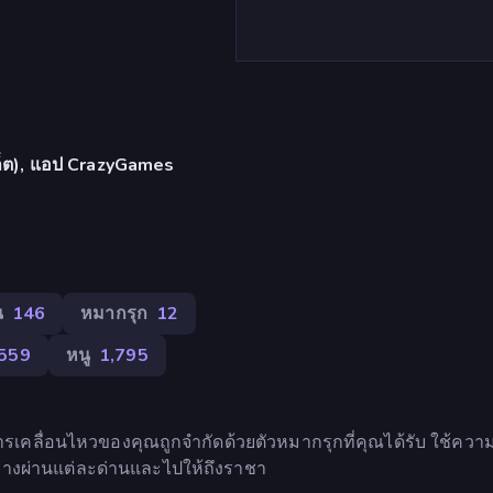
บเล็ต), แอป CrazyGames
น
146
หมากรุก
12
559
หนู
1,795
ารเคลื่อนไหวของคุณถูกจำกัดด้วยตัวหมากรุกที่คุณได้รับ ใช้ควา
างผ่านแต่ละด่านและไปให้ถึงราชา