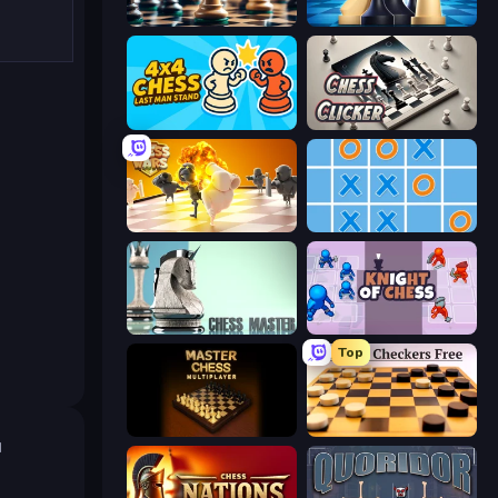
Chess Free
Chess Online Multiplayer
4x4 Chess: Last Man Stand
Chess Clicker
Chess Wars
Tic Tac Toe Online
Chess Master
Knight of Chess
Top
Master Chess
English Checkers Free
ม