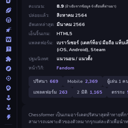
คะแนน
8.9
(
อ้างอิงจากข้อมูล 6 เดือนที่ผ่านมา
)
ปล่อยแล้ว
สิงหาคม 2564
อัพเดทล่าสุด
มีนาคม 2566
เอ็นจิ้นเกม
HTML5
แพลตฟอร์ม
เบราว์เซอร์ (เดสก์ท็อป มือถือ แท็
(iOS, Android), Steam
ปฐมนิเทศ
แนวนอน / แนวตั้ง
หน้าวิกิ
Fandom
ปริศนา
669
Mobile
2,369
ผู้เล่น 1 ค
แพลตฟอร์ม
263
2 มิติ
1,165
ตรรกะ
Chessformer เป็นเกมอาร์เคดปริศนาสุดท้าทายที่ก
สามารถเฉพาะตัวของตัวหมากรุกแต่ละตัวเพื่อนำท