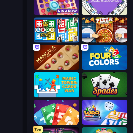
Connect 4 Online Multiplayer
PolyBusiness (Unofficial Monopoly)
Ludo King
Pizza Challenge
Mancala Classic
Four Colors
Magic Tower: Cards War
Spades
Foono Online Multiplayer
Ludo Club
Top