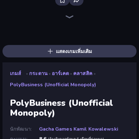
Ludo King
Chess Free
Ludo Club
Disk Strike: Carrom Challenge
Chess Online Multiplayer
Master Chess
Table Tower Online
English Checkers Free
Chess Master
Chess Nations
Russian Checkers Free
Tic Tac Toe Online
Sweety Ludo
4x4 Chess: Last Man Stand
Checkers & Draughts Multiplayer
The Chess
Quoridor Online
Backgammon Online
แสดงเกมเพิ่มเติม
เกมส์
กระดาน
อาร์เคด
คลาสสิค
»
»
»
»
PolyBusiness (Unofficial Monopoly)
PolyBusiness (Unofficial
Monopoly)
นักพัฒนา
Gacha Games Kamil Kowalewski
คะแนน
8.6
(
อ้างอิงจากข้อมูล 6 เดือนที่ผ่านมา
)