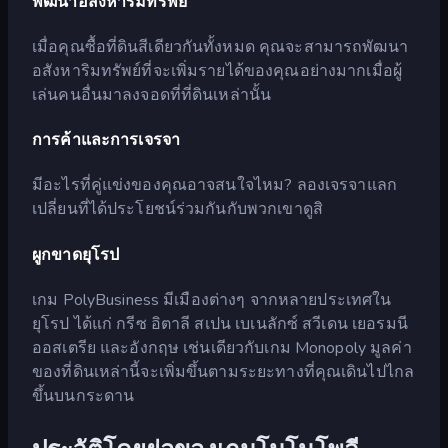
พัฒนาอสังหาริมทรัพย์
เมื่อคุณซื้อที่ดินสีเดียวกันทั้งหมด คุณจะสามารถพัฒนา
อสังหาริมทรัพย์ที่จะเพิ่มรายได้ของคุณอย่างมากเมื่อผู้
เล่นคนอื่นมาลงจอดที่ที่ดินเหล่านั้น
การค้าและการเจรจา
มีอะไรที่คู่แข่งของคุณอาจสนใจไหม? ลองเจรจาแลก
เปลี่ยนที่ได้ประโยชน์ร่วมกันกับพวกเขาดูสิ
ผูกขาดยุโรป
เกม PolyBusiness มีเมืองต่างๆ จากหลายประเทศใน
ยุโรป ได้แก่ กรีซ อิตาลี สเปน เบเนลักซ์ สวีเดน เยอรมนี
ออสเตรีย และอังกฤษ เช่นเดียวกับเกม Monopoly มูลค่า
ของที่ดินเหล่านี้จะเพิ่มขึ้นตามระยะทางที่คุณเดินไปไกล
ขึ้นบนกระดาน