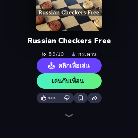
Russian Checkers Free
8.9/10
กระดาน
คลิกเพื่อเล่น
เล่นกับเพื่อน
1.6K
Chess Free
English Checkers Free
Backgammon Online
Chess Online Multiplayer
Tic Tac Toe Online
Ludo King
Master Chess
Ludo Hero
Four Colors
Disk Strike: Carrom Challenge
Table Tower Online
Chess Master
Ludo Club
Checkers & Draughts Multiplayer
Checkers Deluxe Edition
Snakes and Ladders
Domino Duel
Foono Online Multiplayer