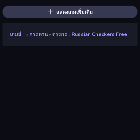
แสดงเกมเพิ่มเติม
เกมส์
กระดาน
ตรรกะ
Russian Checkers Free
»
»
»
Russian Checkers Free
นักพัฒนา
Smartberry
คะแนน
8.9
(
อ้างอิงจากข้อมูล 6 เดือนที่ผ่านมา
)
ปล่อยแล้ว
สิงหาคม 2567
อัพเดทล่าสุด
กรกฎาคม 2569
เอ็นจิ้นเกม
HTML5
แพลตฟอร์ม
เบราว์เซอร์ (เดสก์ท็อป มือถือ แท็บเล็ต),
แอป CrazyGames (iOS, Android)
ปฐมนิเทศ
ภาพเหมือน