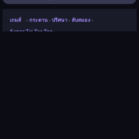
เกมส์
กระดาน
ปริศนา
ลับสมอง
»
»
»
»
Super Tic Tac Toe
Super Tic Tac Toe
นักพัฒนา
Liberinno
คะแนน
8.1
(
อ้างอิงจากข้อมูล 6 เดือนที่ผ่านมา
)
ปล่อยแล้ว
กันยายน 2566
อัพเดทล่าสุด
มิถุนายน 2567
เอ็นจิ้นเกม
HTML5
แพลตฟอร์ม
เบราว์เซอร์ (เดสก์ท็อป มือถือ แท็บเล็ต),
แอป CrazyGames (Android)