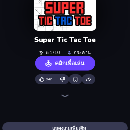
Super Tic Tac Toe
8.1/10
กระดาน
คลิกเพื่อเล่น
347
Tic Tac Toe Online
Four Colors
Backgammon Online
Table Tower Online
Ludo King
Snakes and Ladders
Ludo Hero
Chess Free
Mancala Classic
English Checkers Free
Connect 4 Online Multiplayer
Ludo Club
Foono Online Multiplayer
Quoridor Online
Domino Duel
LetterClash
Domino Battle
Pizza Challenge
แสดงเกมเพิ่มเติม