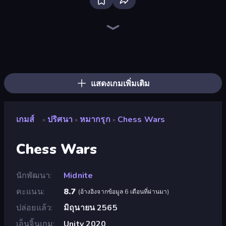
Screw Out: Bolts and Nuts
Piles of Mahjong
Piece of Cake: Merge and Bake
Arrow Escape
Skydom
Yarn Fever! Unravel Puzzle
Parking Jam
Tap 3D Wood Block Away
Bolts and Nuts
Nuts Puzzle: Sort By Color
Arrow Escape: Puzzle
Wood Screw: Bolts Puzzle
Goods Triple Match 3D
Tangle Master
Car OUT! Jam Parking Puzzle
Color Water Sort 3D
Mansion Tale: Merge Secrets
Thief Puzzle
แสดงเกมเพิ่มเติม
เกมส์
ปริศนา
หมากรุก
Chess Wars
»
»
»
Chess Wars
นักพัฒนา
Midnite
คะแนน
8.7
(
อ้างอิงจากข้อมูล 6 เดือนที่ผ่านมา
)
ปล่อยแล้ว
มิถุนายน 2565
เอ็นจิ้นเกม
Unity 2020