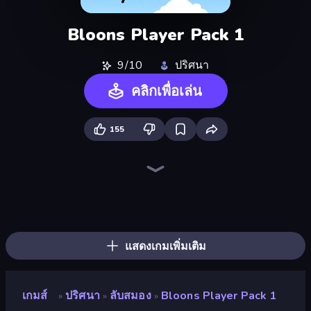
Bloons Player Pack 1
9/10
ปริศนา
คลิกเพื่อเล่น
155
Skydom
Piles of Mahjong
Piece of Cake: Merge and Bake
Screw Out: Bolts and Nuts
Line Driver
Block Blaster
Paint Room Escape
Skydom: Reforged
Thief Puzzle
Match Masters
Arrow Escape
The Visitor
Doodle Smash
Wood Block Journey
Nonogram Square
Pixel Blast
TenTrix
Cut the Rope
แสดงเกมเพิ่มเติม
เกมส์
ปริศนา
ลับสมอง
Bloons Player Pack 1
»
»
»