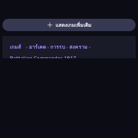
Ragdoll Archers
Zombies 4 Weapon Merge
Mage Castle Idle Defense
Pew Pew Dose
Furry Road
Battle Brigade
Cat Snack Bar
Lumber Harvest: Tree Cutting Game
Cars with Guns: Wasteland Showdown
Earn to Die: Zombie Ride
Stone Grass: Mowing Simulator
Zombie Derby: Pixel Survival
Grass Cutter: Mowing Simulator
Pumpkin Defense: Merge Cannon
Bouncemasters
Bubble Blast
Free Kicks World Cup 2026
Merge Tools - Merge and Dig
แสดงเกมเพิ่มเติม
เกมส์
อาร์เคด
การรบ
สงคราม
»
»
»
»
Battalion Commander 1917
Battalion Commander
1917
นักพัฒนา
IriySoft
คะแนน
8.6
(
อ้างอิงจากข้อมูล 6 เดือนที่ผ่านมา
)
ปล่อยแล้ว
กรกฎาคม 2565
อัพเดทล่าสุด
พฤษภาคม 2569