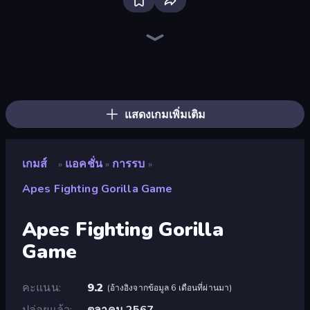
Bloxd.io
Ragdoll Archers
EvoWars.io
Veck.io
Piece of Cake: Merge and Bake
Racing Limits
Traffic Rider
Mahjongg Solitaire
Screw Out: Bolts and Nuts
Words of Wonders
Piles of Mahjong
Designville: Merge & Design
Miniblox
Stickman Clash
Space Waves
SkillWarz
Fortzone Battle Royale
Arrow Escape
แสดงเกมเพิ่มเติม
เกมส์
แอคชั่น
การรบ
»
»
»
Apes Fighting Gorilla Game
Apes Fighting Gorilla
Game
คะแนน
9.2
(
อ้างอิงจากข้อมูล 6 เดือนที่ผ่านมา
)
ปล่อยแล้ว
ตุลาคม 2567