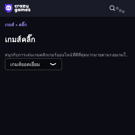
เกมส์
»
คลิ๊ก
เกมส์คลิ๊ก
สนุกกับการเล่นเกมคลิกเกอร์ออนไลน์ที่ดีที่สุดมากมายตามรอยเกมใน
ตำนานอย่าง Cookie Clicker, Adventure Capitalist และ
Planet
เกมส์ยอดเยี่ยม
Clicker
เกมคลิกเกอร์เหล่านี้มีทั้งแบบเพิ่มทีละน้อยและแบบไม่ต้องทำ
อะไรเลย
Merge Clash
Carving Madness
Gridle
GrindCraft
Color Cannon Idle
Magic Chop Idle
Traffic Loop
Clock Clicker
I Best Dancer!
Cat Planet Idle
Just One More Roll
Wheel Merge Race
Metro Connect
Energy Evolution
Fish Catch Idle
My Sugar Factory
Mad Evolution: Idle Merge
Idle Inventor
Farm Drones
Llama Legends
Sword Merging Simulator
Idle Planet Destroyer
Circle Farm
Farm Around
My Flour Factory
Hamster Factory ASMR
Galaxy Clicker
Idle World
Mining Simulator
Idle Monster Slayer
Money Cannon
Idle Gun 2
Simple Loot Idle
Bottle Flip Idle
Idle Dice
Dungeon Clicker