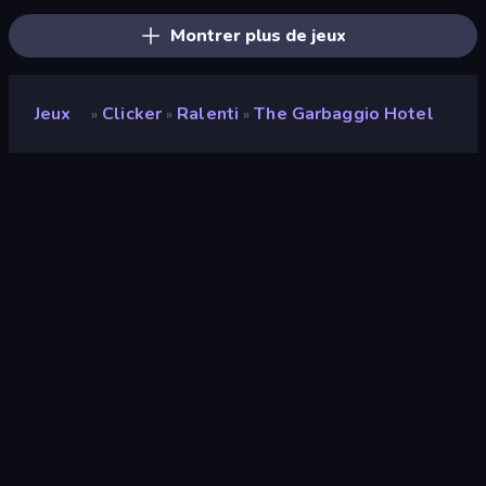
Montrer plus de jeux
Jeux
Clicker
Ralenti
The Garbaggio Hotel
»
»
»
The Garbaggio Hotel
Note
8,1
(
sur les 6 derniers mois
)
Date de sortie
avril 2026
Moteur de jeu
HTML5
Plateformes
Navigateur (ordinateur de bureau,
mobile, tablette), Application
CrazyGames (iOS, Android)
Orientation
Portrait