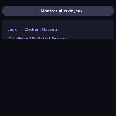
Ragdoll Factory Idle
Land Explorers: Merge & Build
Gear Factory
Montrer plus de jeux
Jeux
Clicker
Ralenti
»
»
»
Oil Mining 3D: Petrol Factory
Oil Mining 3D: Petrol
Factory
Développeur
Sablo Studio
Note
9,1
(
sur les 6 derniers mois
)
Date de sortie
avril 2025
Mis à jour le
avril 2025
Moteur de jeu
Unity 2022