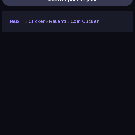
Jeux
Clicker
Ralenti
Coin Clicker
»
»
»
Coin Clicker
Développeur
Isotronic
Note
9,2
(
sur les 6 derniers mois
)
Date de sortie
août 2022
Mis à jour le
août 2022
Moteur de jeu
Unity 2022
Plateformes
Navigateur (ordinateur de bureau,
mobile, tablette), Application
CrazyGames (Android)
Orientation
Paysage