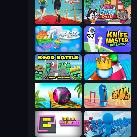
Shoe Race
Funny Food Duel
Pop It 3D
Knife Master: Ball Racing
Road Battle: Gather the Gang
Aquapark Balls Party
Rolling Balls Sea Race
Screamals
Color Fill 3D
Gravity Crowd