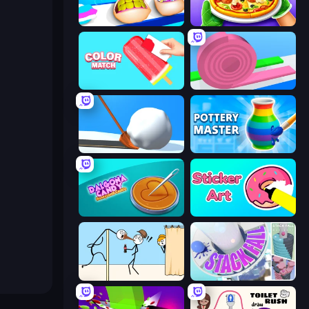
Teeth Runner
Pizza Maker
Color Match
Layers Roll
Shovel 3D
Pottery Master
Dalgona Candy Honeycomb Cookie
Sticker Art
Gomu Goman
Stack Fall