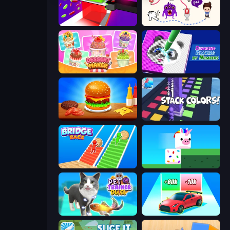
Jelly Restaurant
Toilet Rush - Draw Puzzle
Dessert Maker
Diamond Drawing by Numbers
Burger Cafe
Stack Colors
Bridge Race
Stacky Bird
Pet Trainer Duel
Upgrade the Supercar 3D