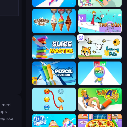
Twerk Race 3D
Lazy Jumper
Ice Cream Inc.
Through the Wall
Slice Master
Save My Pets
Pencil Rush
Man Runner 2048
en med
Emoji Puzzle!
What a Leg
oops
 episka