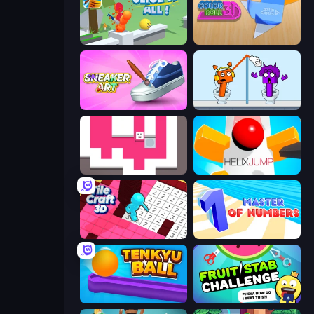
Slice It All!
Color Roll 3D
Sneaker Art
Square Punki Long Hand
Just Slide (Remastered)
Helix Jump
Tile Craft 3D
Master of Numbers
Tenkyu Ball
Fruit Stab Challenge