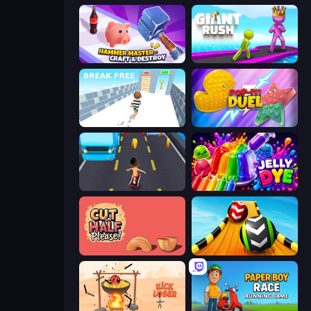
Hammer Master－Craft & Destroy!
Giant Rush!
Break Free
Pop It! Duel
Bus and Subway Runner
Jelly Dye
Cut in Half, Please!
Sky Balls 3D