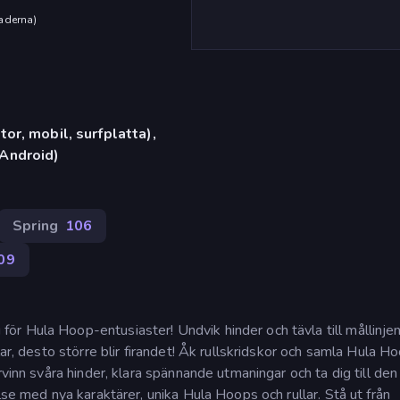
aderna
)
or, mobil, surfplatta),
Android)
Spring
106
09
r Hula Hoop-entusiaster! Undvik hinder och tävla till mållinj
lar, desto större blir firandet! Åk rullskridskor och samla Hula H
rvinn svåra hinder, klara spännande utmaningar och ta dig till den
lse med nya karaktärer, unika Hula Hoops och rullar. Stå ut från