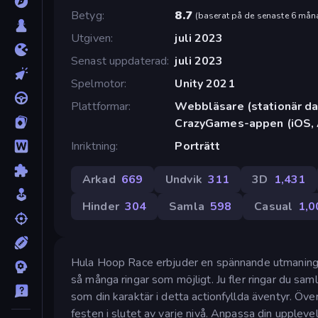
Betyg
8.7
(
baserat på de senaste 6 mån
Utgiven
juli 2023
Senast uppdaterad
juli 2023
Spelmotor
Unity 2021
Plattformar
Webbläsare (stationär dat
CrazyGames-appen (iOS, 
Inriktning
Porträtt
Arkad
669
Undvik
311
3D
1,431
Hinder
304
Samla
598
Casual
1,0
Hula Hoop Race erbjuder en spännande utmaning fö
så många ringar som möjligt. Ju fler ringar du sam
som din karaktär i detta actionfyllda äventyr. Öve
festen i slutet av varje nivå. Anpassa din uppleve