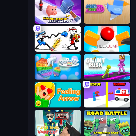
Hammer Master－Craft & Destroy!
Color Roll 3D
Doodle Smash
Helix Jump
Pop It 3D
Giant Rush!
Feeling Arrow
Rescue Throw
Find the Vampire
Road Battle: Gather the Gang