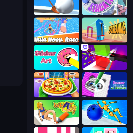
Shovel 3D
Stack Fall
Hula Hoop Race
Screamals
Sticker Art
Jelly Restaurant
Pizza Maker
Diamond Drawing by Numbers
What a Leg
Playground Man! Ragdoll Show!