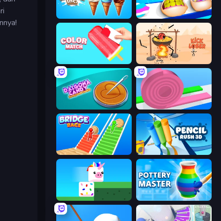
ri
Ice Cream Inc.
Teeth Runner
nnya!
Color Match
Kick Loser
Dalgona Candy Honeycomb Cookie
Layers Roll
Bridge Race
Pencil Rush
Stacky Bird
Pottery Master