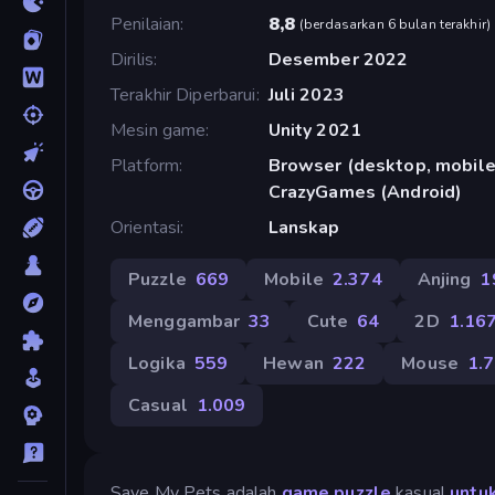
Penilaian
8,8
(
berdasarkan 6 bulan terakhir
)
Dirilis
Desember 2022
Terakhir Diperbarui
Juli 2023
Mesin game
Unity 2021
Platform
Browser (desktop, mobile,
CrazyGames (Android)
Orientasi
Lanskap
Puzzle
669
Mobile
2.374
Anjing
1
Menggambar
33
Cute
64
2D
1.16
Logika
559
Hewan
222
Mouse
1.
Casual
1.009
Save My Pets adalah
game puzzle
kasual
untu