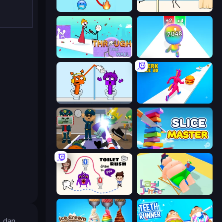
Emoji Puzzle!
Gomu Goman
Through the Wall
Man Runner 2048
Square Punki Long Hand
Twerk Race 3D
Find The Alien
Slice Master
Toilet Rush - Draw Puzzle
Lazy Jumper
, dan