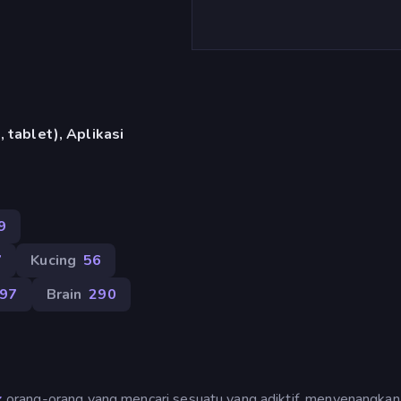
 tablet), Aplikasi
9
7
Kucing
56
797
Brain
290
k
orang-orang yang mencari sesuatu yang adiktif, menyenangkan