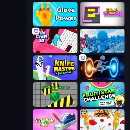
Glove Power
Color Fill 3D
Tile Craft 3D
Gravity Crowd
Knife Master: Ball Racing
Portal Escape
Hydraulic Press 2D ASMR
Fruit Stab Challenge