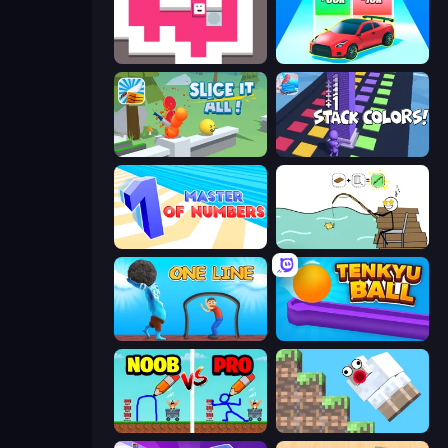
Just Slide (Remastered)
Upgrade the Supercar 3D
Slice It All!
Stack Colors
Master of Numbers
Alchemy Puzzle
One Line
Tenkyu Ball
DOP Noob: Draw to Save
Crazy Sheep