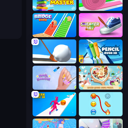
Slice Master
Layers Roll
Bridge Race
Sneaker Art
Shovel 3D
Pencil Rush
Nail Salon
ABC Pizza Maker
Twerk Race 3D
Emoji Puzzle!