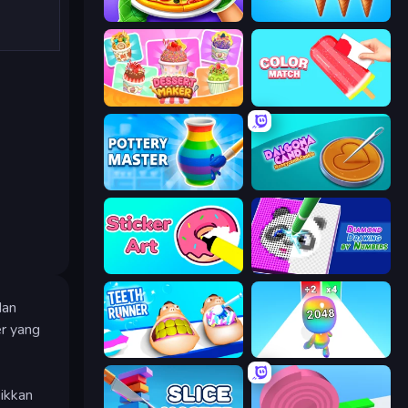
Pizza Maker
Ice Cream Inc.
Dessert Maker
Color Match
Pottery Master
Dalgona Candy Honeycomb Cookie
Sticker Art
Diamond Drawing by Numbers
dan
er yang
Teeth Runner
Man Runner 2048
ikkan