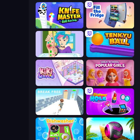
Knife Master: Ball Racing
Fill The Fridge
Feet's Doctor Urgent Care
Tenkyu Ball
KiKi World
High School Popular Girls
Break Free
Make Up Hole