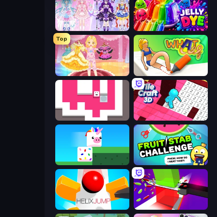
Idol Livestream: Fashion Game
Jelly Dye
Top
Royal Glow Princess Makeover
What a Leg
Just Slide (Remastered)
Tile Craft 3D
Stacky Bird
Fruit Stab Challenge
Helix Jump
Jelly Restaurant