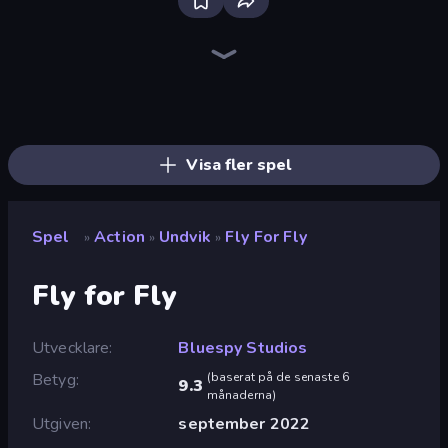
Throw a Lucky Block
Brainrot Arena Online
Who Dies Last?
Stickman Archer: The Wizard Hero
Dye Hard
Funny City: Gopniks
Playground
Surf GO Parkour
Mr. Dude: Online Multiverse Challenge
Zombie Road
Flying Robot Transform Car Games
Boom!
I Am Quadrober!
Stickman Rebirth
Boom Slingers ReBoom
Obby: Dig Brainrots
War the Knights
Ultimate Evolution
Visa fler spel
Spel
Action
Undvik
Fly For Fly
»
»
»
Fly for Fly
Utvecklare
Bluespy Studios
Betyg
(
baserat på de senaste 6
9.3
månaderna
)
Utgiven
september 2022