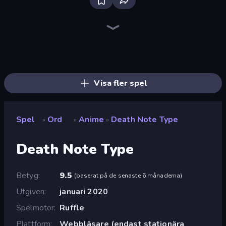
Words of Wonders
Word Sauce
Crocword
Word Wipe
Image Crossword
Word Cross
Kitty Scramble: Word Stacks
Wording
Crossword Connect
Word Shift
Card Solitaire: Word Game
Ahagram
Word String Puzzle
Word Duel
Unscrambled
Word Finder
Daily Word Search
Lexy
Visa fler spel
Spel
Ord
Anime
Death Note Type
»
»
»
Death Note Type
Betyg
9.5
(
baserat på de senaste 6 månaderna
)
Utgiven
januari 2020
Spelmotor
Ruffle
Plattform
Webbläsare (endast stationära