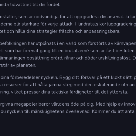
a tidvattnet till din fördel.
istaller, som är nödvändiga för att uppgradera din arsenal. Ju lä
nderna blir starkare för varje attack. Hundratals kortuppgraderin
tet och hålla dina strategier fräscha och anpassningsbara.
befolkningen har utplånats i en värld som förstörts av kärnvapen
il, som har förenat gäng till en brutal armé som är fast besluten 
 lämnar ingen bosättning orörd, rånar och dödar urskillningslöst. D
står av planeten.
 dina förberedelser nyckeln. Bygg ditt försvar på ett klokt sätt, 
na resurser för att hålla jämna steg med den eskalerande utman
ing, vilket pressar dina taktiska färdigheter till det yttersta.
ivna megapoler beror världens öde på dig. Med hjälp av innov
r du nyckeln till mänsklighetens överlevnad. Kommer du att anta