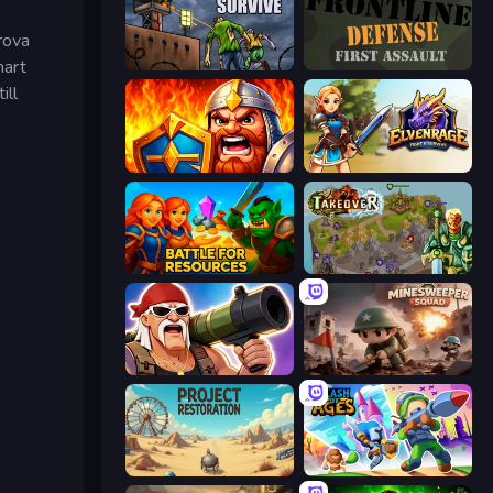
Prova
mart
We Not Survive
Frontline Defense
ill
WarLink: Crown & Clash
Elvenrage
Battle for Resources
Takeover
Survival Ops
Minesweeper Squad
Project Restoration
Clash of Ages