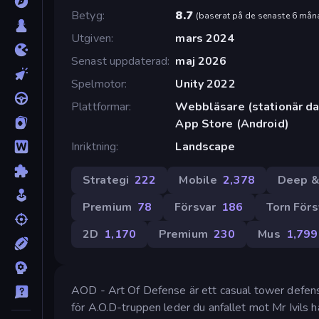
Betyg
8.7
(
baserat på de senaste 6 mån
Utgiven
mars 2024
Senast uppdaterad
maj 2026
Spelmotor
Unity 2022
Plattformar
Webbläsare (stationär dat
App Store (Android)
Inriktning
Landscape
Strategi
222
Mobile
2,378
Deep &
Premium
78
Försvar
186
Torn Förs
2D
1,170
Premium
230
Mus
1,799
AOD - Art Of Defense är ett casual tower defens
för A.O.D-truppen leder du anfallet mot Mr Ivils hä