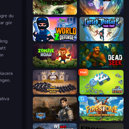
Keeper of the Grove 2
Cursed Treasure 1.5
ngre du
gar gör
World Z Defense - Zombie Defense
Cursed Treasure Level Pack
krig.
att
in
Zombie Road
Dead Seek
Hot
placera
ingen.
Ant Kingdom Rush
Machine Eater
ativa
Battle Arena
Firestone – Idle Clicker Online RPG