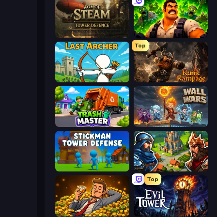
Age of Steam Tower Defence
Zombie Lab Escape
Top
Last Archer
Runic Rampage
Trash Master
Wall Wars
Stickman Tower Defense Idle 3D
Your Majesty - Build & Conquer
Top
Idle Billionaire Tycoon
Evil Tower