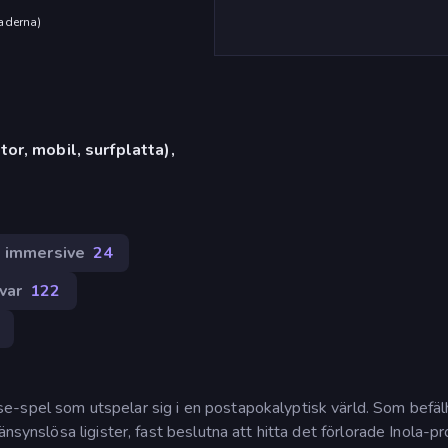
aderna
)
or, mobil, surfplatta),
 immersive
24
var
122
e-spel som utspelar sig i en postapokalyptisk värld. Som befä
nsynslösa ligister, fast beslutna att hitta det förlorade Inola-pr