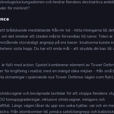
teknologiska kungadömen och hindrar fiendens destruktiva ambit
der för mörkret?
ence
t brådskande meddelande från mr Ivil - hitta ritningarna till de
 om det innebär att staden måste förvandlas till ruiner. Tiden är
förestående storskaligt angrepp på era baser. Insatserna kunde in
ghetens sista hopp. Du har ett enda mål - att skydda din bas till 
ck är fyllt med action. Spelet kombinerar element av Tower Defe
för krigföring i realtid, med en mängd olika miljöer - från små by
ta utmaningar i spännande nya Tower Defense-lägen som flykt
 stridsvagnar och beväpnade lastbilar för att stoppa fiendens st
00 tornuppgraderingar, inklusive stridsvagnar, miniguns och
aftfull. Längs vägen låser du upp sex unika hjältar, var och en m
tra. Från atombomber till joniska satellitangrepp och ballistis