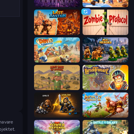
Idle Zombie Wave: Survivors
Tower Battle
Last Bastion
Zombie Protocol
Day D Tower Rush
Age of Heroes
Army Base Of America
Cursed Treasure 2
Gothic Story RPG
Infinity Kingdom
lhavare
ojektet.