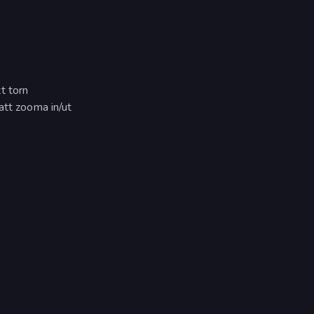
t torn
att zooma in/ut