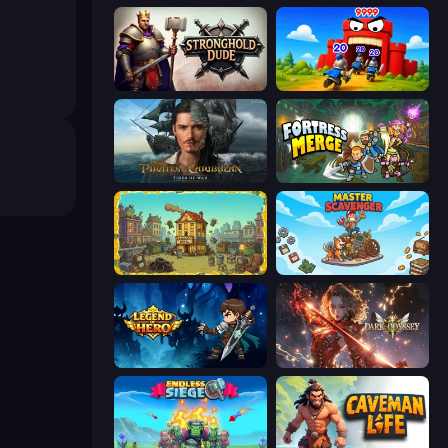
Stronghold Dude
TimeWarriors
Pirates of the Caribbean: ToW
Fortress Merge
The Garbaggio Hotel
Master Scavenger
Legend of Hero
Dark Odyssey