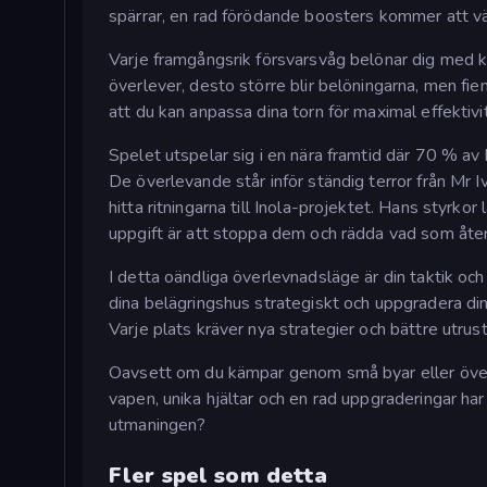
spärrar, en rad förödande boosters kommer att vänd
Varje framgångsrik försvarsvåg belönar dig med kr
överlever, desto större blir belöningarna, men fie
att du kan anpassa dina torn för maximal effektivi
Spelet utspelar sig i en nära framtid där 70 % av 
De överlevande står inför ständig terror från Mr Iv
hitta ritningarna till Inola-projektet. Hans styrkor
uppgift är att stoppa dem och rädda vad som åter
I detta oändliga överlevnadsläge är din taktik och
dina belägringshus strategiskt och uppgradera di
Varje plats kräver nya strategier och bättre utrustn
Oavsett om du kämpar genom små byar eller överg
vapen, unika hjältar och en rad uppgraderingar ha
utmaningen?
Fler spel som detta