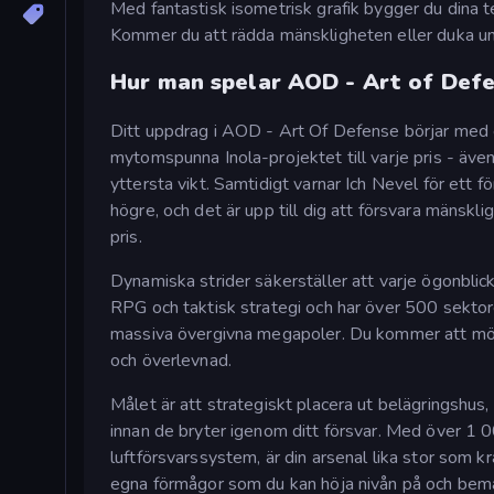
Med fantastisk isometrisk grafik bygger du dina 
Kommer du att rädda mänskligheten eller duka un
Hur man spelar AOD - Art of Def
Ditt uppdrag i AOD - Art Of Defense börjar med et
mytomspunna Inola-projektet till varje pris - även
yttersta vikt. Samtidigt varnar Ich Nevel för ett 
högre, och det är upp till dig att försvara mänskli
pris.
Dynamiska strider säkerställer att varje ögonbli
RPG och taktisk strategi och har över 500 sektorer 
massiva övergivna megapoler. Du kommer att mö
och överlevnad.
Målet är att strategiskt placera ut belägringshus,
innan de bryter igenom ditt försvar. Med över 1 0
luftförsvarssystem, är din arsenal lika stor som kr
egna förmågor som du kan höja nivån på och bemäs