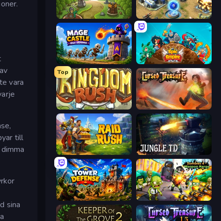
ioner.
Tower Defense Clash
Battle for the Galaxy
t
Mage Castle Idle Defense
Epic Empire: Tower Defense
 av
Top
te vara
varje
Kingdom Rush
Cursed Treasure
nse,
ar till
, dimma
Raid & Rush
Jungle TD
yrkor
Tower Defense
Zombies 4 Weapon Merge
ed sina
ka