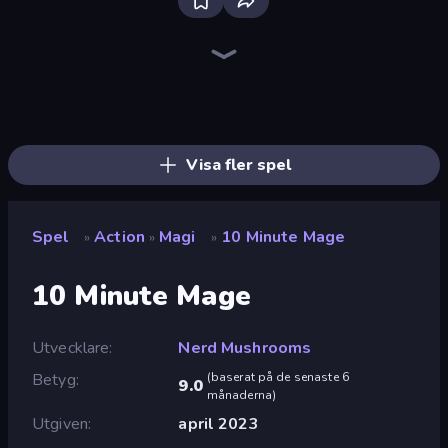
Bloxd.io
Ragdoll Archers
EvoWars.io
Piece of Cake: Merge and Bake
Veck.io
Traffic Rider
Racing Limits
Mahjongg Solitaire
Screw Out: Bolts and Nuts
Words of Wonders
Piles of Mahjong
Designville: Merge & Design
Space Waves
Miniblox
SkillWarz
Stickman Clash
Fortzone Battle Royale
Arrow Escape
Visa fler spel
Spel
Action
Magi
10 Minute Mage
»
»
»
10 Minute Mage
Utvecklare
Nerd Mushrooms
Betyg
(
baserat på de senaste 6
9.0
månaderna
)
Utgiven
april 2023