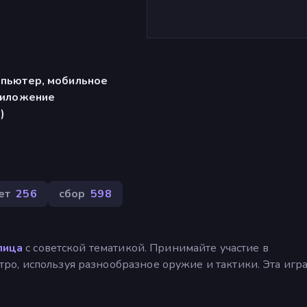
мпьютер, мобильное
риложение
)
ет
256
сбор
598
лица
с советской тематикой. Принимайте участие в
, ​​используя разнообразное оружие и тактики. Эта игр