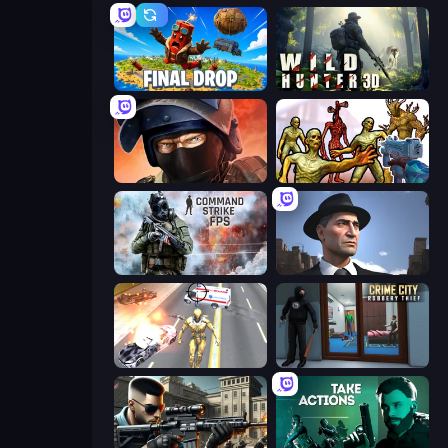
Final Drop
Wild Hunter 3D
Bullet Force
Monster Shooter Apocalypse
Command Strike FPS
Downtown 1930s Mafia
Super Crime Steel War Hero
Crime City Robbery Thief Games