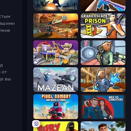
Zombie Clash 3D: Halloween
KS Z
остым
вашими
ружие
Sniper Clash 3D
Grand Escape: Prison
Casino Robbery
Bank Robbery
ид
 от
где вы
Mazean
Bank Robbery 2
Pixel Combat: Zombies Strike
Max vs Gangsters