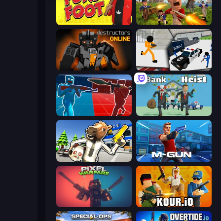
Fury Foot
Redcoats.io
Destructors Online
Stickman Prison: Counter Assault
Battle of the Soldiers: Red vs Blue
Bank Heist
Bank Robbery: Escape
Muscle Gun.IO
Pixel Warfare
Kour.io