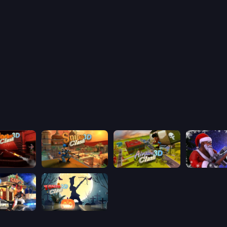
lash 3D
Sniper Clash 3D
Airport Clash 3D
Winter Clas
ash 3D
Zombie Clash 3D: Halloween