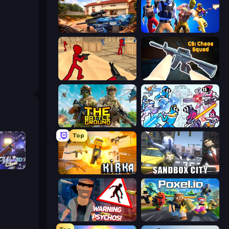
Special Ops: GO
Overtide.io
Stickman Counter Terror Strike
CS: Chaos Squad
The Battleground
Space Wars Battleground
Top
h 3D
Kirka.io
Sandbox City
City of Psychos
Poxel.io