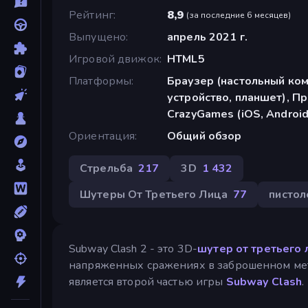
Рейтинг
8,9
(
за последние 6 месяцев
)
Выпущено
апрель 2021 г.
Игровой движок
HTML5
Платформы
Браузер (настольный ко
устройство, планшет), П
CrazyGames (iOS, Android
Ориентация
Общий обзор
Стрельба
217
3D
1 432
Шутеры От Третьего Лица
77
пистол
Subway Clash 2 - это 3D-
шутер от третьего 
напряженных сражениях в заброшенном метро
является второй частью игры
Subway Clash
.