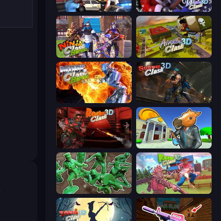
Vegas Clash 3D
Winter Clash 3D
Ninja Clash Heroes
Airport Clash 3D
Moon Clash Heroes
Subway Clash Remastered
Rocket Clash 3D
Bank Robbery 3
а
Soldiers - Capture and Control!
Farm Clash 3D