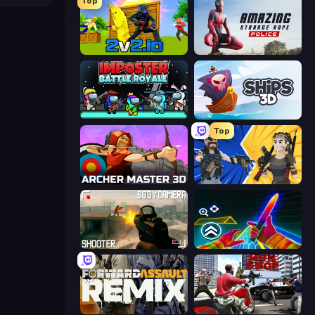
Top
2v2.io
Amazing Strange Rope Police
Imposter Battle Royale
Ships 3D
Top
Archer Master 3D: Castle Defense
BuildNow GG
BodyCamera Shooter
Surf GO Parkour
Forward Assault Remix
Grand Action Simulator: New York