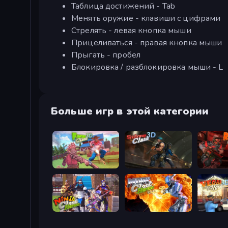
Таблица достижений - Tab
Менять оружие - клавиши с цифрами
Стрелять - левая кнопка мыши
Прицеливаться - правая кнопка мыши
Прыгать - пробел
Блокировка / разблокировка мыши - L
Больше игр в этой категории
Farm Clash 3D
Subway Clash Remastered
Rocket C
Ninja Clash Heroes
Moon Clash Heroes
Vegas Cl