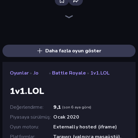
Bloxd.io
Ragdoll Archers
EvoWars.io
Piece of Cake: Merge and Bake
Veck.io
Racing Limits
Traffic Rider
Mahjongg Solitaire
Screw Out: Bolts and Nuts
Words of Wonders
Piles of Mahjong
Designville: Merge & Design
Miniblox
Space Waves
Stickman Clash
SkillWarz
Fortzone Battle Royale
Arrow Escape
Daha fazla oyun göster
Oyunlar
.io
Battle Royale
1v1.LOL
»
»
»
1v1.LOL
Değerlendirme
9,1
(
son 6 aya göre
)
Piyasaya sürülmüş
Ocak 2020
Oyun motoru
Externally hosted (iframe)
Platformlar
Tarayıcı (yalnızca masaüstü),