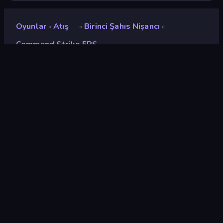
Oyunlar
Atış
Birinci Şahıs Nişancı
»
»
»
Command Strike FPS
Command Strike FPS
Geliştirici
Mirra Games
Değerlendirme
8,5
(
son 6 aya göre
)
Piyasaya sürülmüş
Şubat 2025
Son güncelleme
Şubat 2025
Oyun motoru
HTML5
Platformlar
Tarayıcı (masaüstü, mobil,
tablet), CrazyGames
Uygulaması (iOS, Android)
Oryantasyon
Manzara