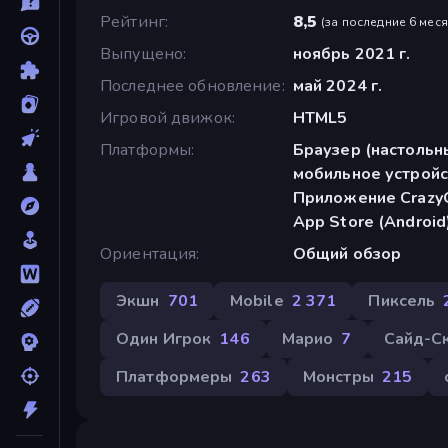
Рейтинг
8,5
(
за последние 6 мес
Выпущено
ноябрь 2021 г.
Последнее обновление
май 2024 г.
Игровой движок
HTML5
Платформы
Браузер (настольн
мобильное устройс
Приложение CrazyG
App Store (Android
Ориентация
Общий обзор
Экшн
701
Mobile
2 371
Пиксель
Один Игрок
146
Марио
7
Сайд-С
Платформеры
263
Монстры
215