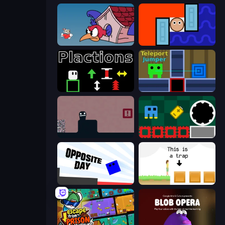
Cuphead
Lava and Aqua
Plactions
Teleport Jumper
Life in the Static
Jump and Hover
Opposite Day
The Unfair Platformer