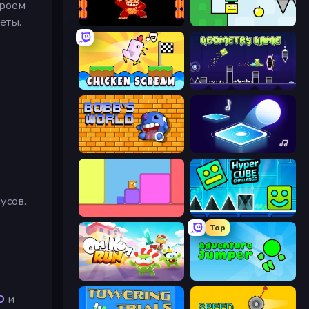
ероем
еты.
Donkey Kong Returns
Appel
Chicken Scream
Geometry Game
Bobb's World
Tile Jumper 3D
усов.
Level EATEN!
Hyper Cube Challenge
Top
Om Nom: Run
Adventure Jumper
D
и