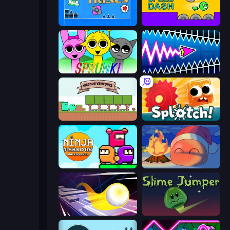
Towering Trials
Speed Dash
Sprunki
Wave Dash: Geometry Arrow
Viscous Ventures
Splotch!
Ninja Parkour Multiplayer
FireBlob Winter
Leap and Avoid 2
Slime Jumper