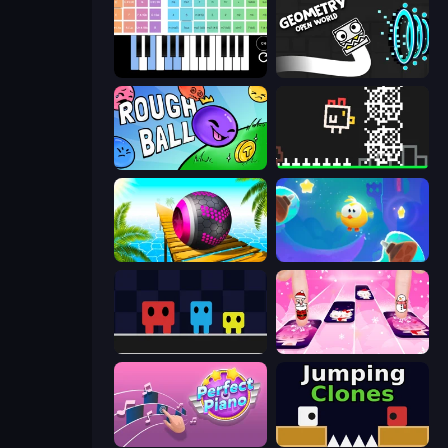
Virtual Online Piano
Geometry: Open World
Rough Ball
Chicken and Bee
Rolling Balls Sea Race
Cut the Rope: Magic
Big Tall Small
Catch Tiles: Piano Game
Perfect Piano
Jumping Clones