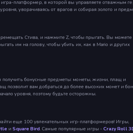
ая игра-платформер, в которой вы управляете отважным г
ровня, уворачиваясь от врагов и собирая золото и предм
еремещать Стива, и нажмите Z, чтобы прыгать. Вы можете
гать им на голову, чтобы убить их, как в Mario и других
ы получить бонусные предметы: монеты, жизни, плащ и
ащ позволит вам добраться до более высоких монет и бон
начало уровня, поэтому будьте осторожны.
 найти еще 100 увлекательных игр-платформеров! Игры,
ttle
и
Square Bird
. Самые популярные игры -
Crazy Roll 3