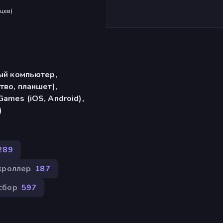
яцев
)
ый компьютер,
тво, планшет),
ames (iOS, Android),
)
289
кроллер
187
сбор
597