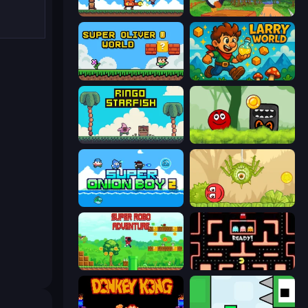
Super Billy Boy
Baby Chicco Adventures
Super Oliver World
Larry World
Ringo Starfish
Ball Hero Adventure: Red Bounce Ball
Super Onion Boy 2
Red Bounce Ball 5
Super Robo - Adventure
Pacman