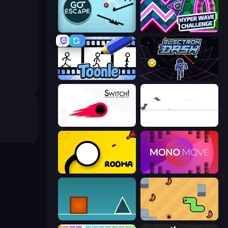
Go Escape
Hyper Wave Challenge
Toonle
Electron Dash
Switch!
Dino Game
Rodha
Mono Move
The Impossible Game
SSSPICY!