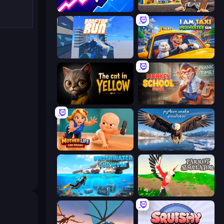
Space Waves
I Am Quadrober!
Rooftop Run
I Am Taxi Prankster Sim
The Cat in Yellow
Monkey School Prank
Mother Life Simulator: Prank
Python Snake Simulator
Underwater Survival: Deep Dive
Parrot Simulator