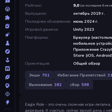
Рейтинг
9,0
(
за последние 6 мес
Выпущено
октябрь 2019 г.
Последнее обновление
июнь 2024 г.
Игровой движок
Unity 2023
Платформы
Браузер (настольн
мобильное устройс
Приложение CrazyG
Store (iOS, Android
Ориентация
Общий обзор
Экшн
701
Избегание Препятствий
3
Выживание
382
сбор
598
Eagle Ride - это очень сложная игра-леталка
деревьев. К счастью, сейчас яркий день с н