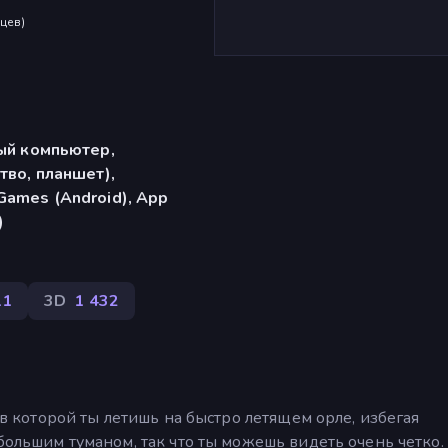
яцев
)
ый компьютер,
тво, планшет),
ames (Android), App
)
11
3D
1 432
, в которой ты летишь на быстро летящем орле, избегая
ебольшим туманом, так что ты можешь видеть очень четко.