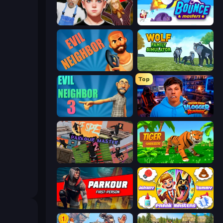
Schoolboy Escape 2
Bouncemasters
Evil Neighbor
Wolf Family Simulator
Top
Evil Neighbor 3
Escape from Vlogger: Runaway
Parkour Master 2
Tiger Simulator 3D
Parkour First-Person
Johnny n Tommy - Prank Masters