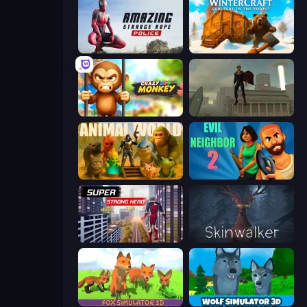
Amazing Strange Rope Police
WinterCraft: Survival in the Forest
Crazy Zoo Monkey
The Superman - Theme is Aliens
Animal World
Evil Neighbor 2
Super Strong Hero
Skinwalker
Fox Simulator 3D
Wolf Simulator: Wild Animals 3D