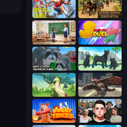
Obstacle Course Ragdoll
Horse Riding Simulator
High School Teacher Simulator
Pop It! Duel
Raccoon Adventure: City Simulator 3D
Panther Family Simulator 3D
Unicorn Family Simulator Magic World
Dragon Vice City
Doggy Tricks
Schoolboy Escape: Runaway