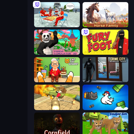
Alcatraz Prison Escape Plan
Horse Simulator 3D
Panda Simulator 3D
Fury Foot
Cat and Granny
Crime City Robbery Thief Games
Wild Animal Zoo City Simulator
Honk