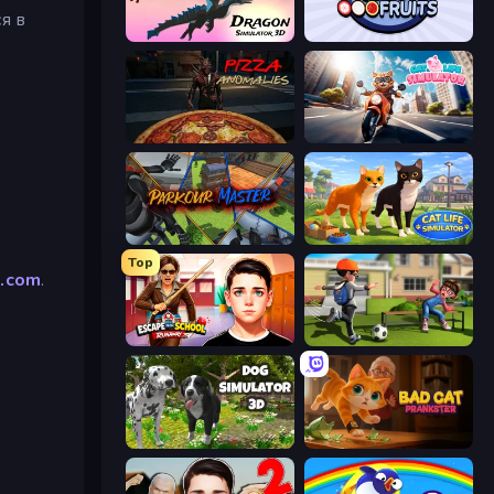
я в
Dragon Simulator 3D
Squishy Fruits
Pizza Anomalies
Cat Life Simulator
Parkour Master
Cat Life Simulator 3D
Top
.com
.
Escape from School: Runaway
The Prank King
Dog Simulator 3D
Bad Cat Prankster