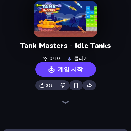
Tank Masters - Idle Tanks
9/10
클리커
게임 시작
381
Tank Stars
Merge Master Tanks: Tank Wars
TankCraft 2
Tanks 2D: Tank Wars
Tanks Arena io: Craft & Combat
TankCraft
Bobr Turbo: Craft Cars
Rovercraft
Mad Royale Tactics
Tanks 2D: War and Heroes!
Pew Pew Dose
Merge & Construct
Build your Rocket
Planet Smash Destruction
Epic Army Clash
Iron Towers Alliance
Earn to Die: Zombie Ride
Furry Road