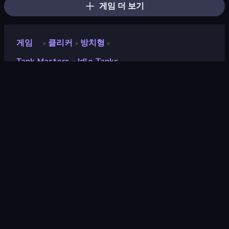
게임 더 보기
게임
클리커
방치형
»
»
»
Tank Masters - Idle Tanks
Tank Masters - Idle Tanks
개발자
Blockbyte Games
평점
9.0
(
지난 6개월 기준
)
출시
2024년 2월
마지막 업데이트
2024년 3월
게임 엔진
Unity 2022
플랫폼
브라우저 (데스크톱, 모바일, 태블
릿), CrazyGames 앱 (Android)
방향성
가로 방향