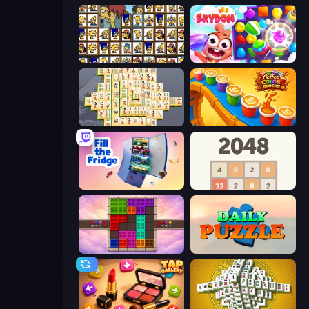
Tiles of the Simpsons
Skydom
Mahjong Online
Coffee Color Blocks
Fill The Fridge
2048
Color Cube Puzzle
Daily Puzzle