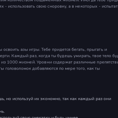
х - использовать свою сноровку, а в некоторых - испытат
освоить азы игры. Тебе придется бегать, прыгать и
мерти. Каждый раз, когда ты будешь умирать, твое тело бу
ну из 1000 жизней. Уровни содержат различные препятств
ы головоломок добавляются по мере того, как ты
ь, но используй их экономно, так как каждый раз они
нь.
используй свою смекалку и будь умнее.