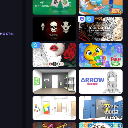
Piles of Mahjong
Open House
вкость
,
Room Escape: Strange Case
Color Tap: Coloring by Numbers
Numicolor
Farm Merge Valley
Paint Room Escape
Arrow Escape
Mirror Room Escape
Vault Room Escape