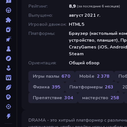
Рейтинг
8,9
(
за последние 6 месяцев
)
Выпущено
август 2021 г.
Игровой движок
HTML5
Платформы
Браузер (настольный ко
устройство, планшет), П
CrazyGames (iOS, Android)
Steam
Ориентация
Общий обзор
Игры пазлы
670
Mobile
2 378
По
Физика
395
Платформеры
263
2
Препятствие
304
мастерство
258
DRAMA - это хитрый платформер с различны
нестандартно, чтобы пройти игру с наибол