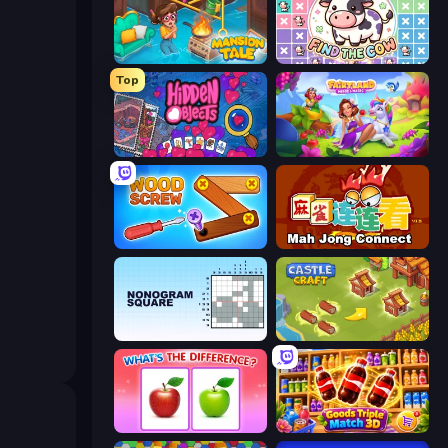
Mansion Tale: Merge Secrets
Find The Cow
Top
Hidden Objects
Fairyland Merge & Magic
Wood Screw: Bolts Puzzle
Mahjong Connect (Legacy)
Nonogram Square
Castle Craft
What's The Difference?
Goods Triple Match 3D