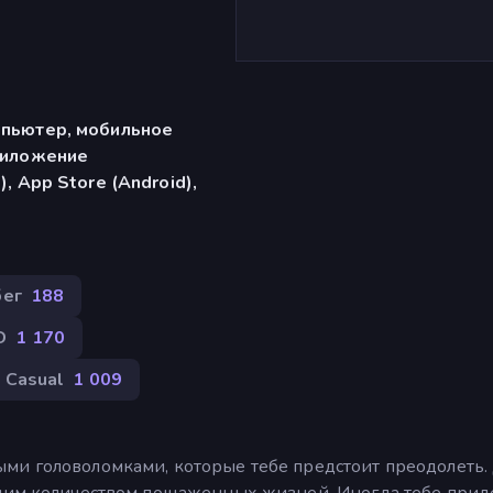
мпьютер, мобильное
риложение
, App Store (Android),
бег
188
D
1 170
Casual
1 009
ми головоломками, которые тебе предстоит преодолеть.
ьшим количеством пощаженных жизней. Иногда тебе прид