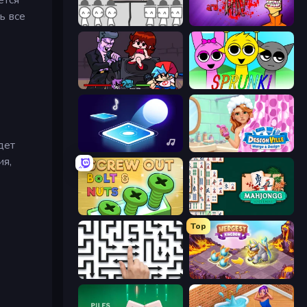
ь все
We Become What We Behold
Load Up and Kill
Friday Night Funkin'
Sprunki
дет
Tile Jumper 3D
Designville: Merge & Design
ия,
Screw Out: Bolts and Nuts
Mahjongg Solitaire
Top
Arrow Escape: Puzzle
Mergest Kingdom