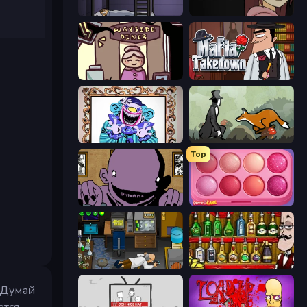
The Visitor
Ann
Diner in the Storm
Mafia Takedown
Exhibit of Sorrows
The Illusionist's Dream
Top
The Owner Is Dead
Piece of Cake: Merge and Bake
Foreign Creature
Bartender The Right Mix
 Думай
ется