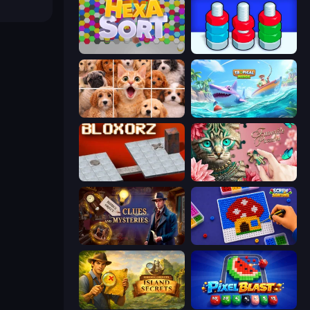
Hexa Sort
Nuts Puzzle: Sort By Color
Jigpic Solitaire
Tropical Merge
Bloxorz
Favorite Puzzles
Hidden Object: Clues and Mysteries
Screw Sorting
Hidden Objects: Island Secrets
Pixel Blast