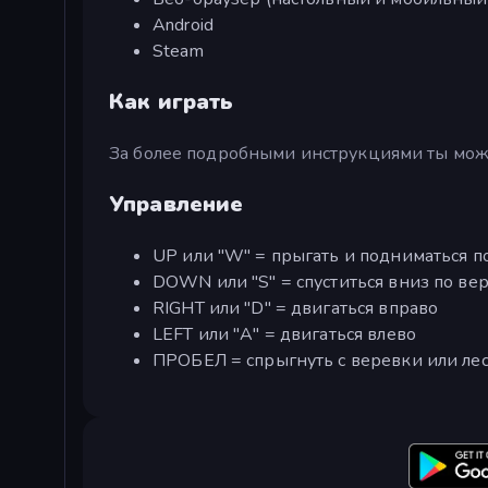
Android
Steam
Как играть
За более подробными инструкциями ты мож
Управление
UP или "W" = прыгать и подниматься по
DOWN или "S" = спуститься вниз по вер
RIGHT или "D" = двигаться вправо
LEFT или "A" = двигаться влево
ПРОБЕЛ = спрыгнуть с веревки или ле