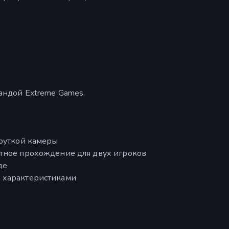
мандой Extreme Games.
круткой камеры
стное прохождение для двух игроков
де
 характеристиками