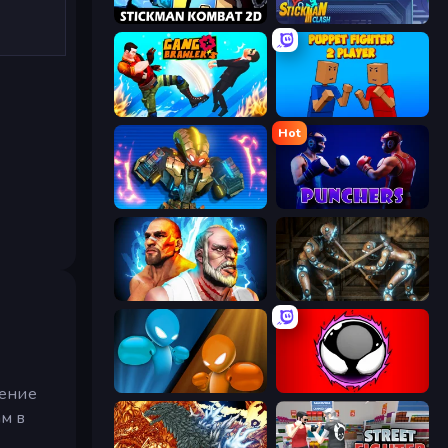
Stickman Kombat 2D
Stickman Clash
Gang Brawlers
Puppet Fighter 2 Player
Hot
Ultimate Robo Duel 3D
Punchers
Fighter Legends Duo
Striker Dummies
Drunken Boxing
Splatmans
ление
ам в