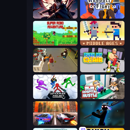
Samurai's Shadow
Ragdoll Fight
Super Robo - Adventure
Castle Wars: Middle Ages
Drunk-Fu: Wasted Masters
Push My Chair
Stickman Project
Hospital Hustle
Night City Racing
Stickman Weapon Master