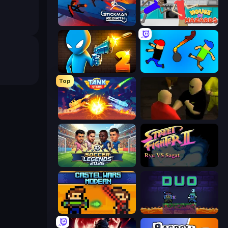
Stickman Rebirth
House of Hazards
Drunken Duel 2
Mini-Caps: Bombs
Top
Tank Stars
Kuja
Soccer Legends 2026
Street Fighter 2
Castle Wars: Modern
Duo