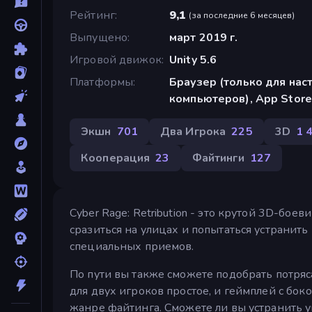
Рейтинг
9,1
(
за последние 6 месяцев
)
Выпущено
март 2019 г.
Игровой движок
Unity 5.6
Платформы
Браузер (только для нас
компьютеров), App Store
Экшн
701
Два Игрока
225
3D
1 
Кооперация
23
Файтинги
127
Cyber Rage: Retribution - это крутой 3D-бое
сразиться на улицах и попытаться устранит
специальных приемов.
По пути вы также сможете подобрать потря
для двух игроков простое, и геймплей с бок
жанре файтинга. Сможете ли вы устранить у