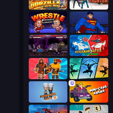
Godzilla Daikaiju Battle Royale
Street Fighter Simulator
Wrestle Bros
Injustice Gods Among Us
Mortal Kombat Karnage
Stickman battle 1-4 Players
Medieval Battle 2P
Shadow Ninja Revenge
Rush Hour Cafe
Mini-Caps: Arena