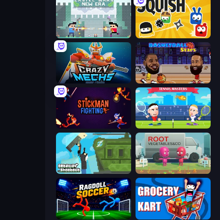
Castle Wars: New Era
Squish
Crazy Mechs
Basketball Stars
Stickman Fighting: Super War
Tennis Masters
Getaway Shootout
Root Vegetables & Co
Ragdoll Soccer 2 Players
Grocery Kart