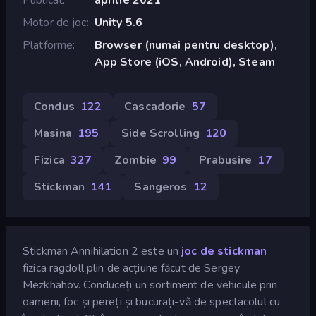
Motor de joc
Unity 5.6
Platforme
Browser (numai pentru desktop),
App Store (iOS, Android), Steam
Condus
122
Cascadorie
57
Masina
195
Side Scrolling
120
Fizica
327
Zombie
99
Prabusire
17
Stickman
141
Sangeros
12
Stickman Annihilation 2 este un
joc de stickman
fizica ragdoll plin de acțiune făcut de Sergey
Mezkhahov. Conduceți un sortiment de vehicule prin
oameni, foc și pereți și bucurați-vă de spectacolul cu