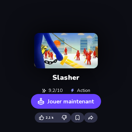
Slasher
9,2/10
Action
Jouer maintenant
2,1 k