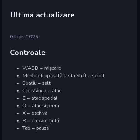
Ultima actualizare
04 iun. 2025
Controale
WASD = mișcare
Mențineți apăsată tasta Shift = sprint
Spațiu = salt
Clic stânga = atac
E = atac special
Q = atac suprem
X = eschivă
R = blocare țintă
Tab = pauză