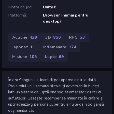
Motor de joc
Unity 6
Platformă
Browser (numai pentru
desktop)
Actiune
439
3D
850
RPG
53
Japonez
11
Indemanare
174
Misiune
105
Lupte
69
În era Shogunului, inamicii pot apărea dintr-o dată.
Preia rolul unui samurai și taie-ți adversarii în bucăți
într-un sistem de luptă energic, asemănător cu cel al
sufletelor. Găsește recompense minunate în cufere și
upgradează-ți personajul pentru a nu le da nicio șansă
dușmanilor tăi.