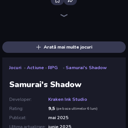
Throw a Lucky Block
Stickman Kombat 2D
Stickman Rebirth
Stickman Clash
Brainrot Arena Online
Robot Police Iron Panther
Tank Stars
Stickman Weapon Master
Ninja Hands 2
Fortzone Battle Royale
Mecha Allstars Battle Royale
Mr. Dude: Online Multiverse Challenge
Stickman Project
Escape Evil Granny!
Archers Random
Getaway Shootout
Puppet Fighter 2 Player
Obby World: Squid Escape
Arată mai multe jocuri
Jocuri
Actiune
RPG
Samurai's Shadow
»
»
»
Samurai's Shadow
Developer
Kraken Ink Studio
Rating
9,5
(
pe baza ultimelor 6 luni
)
Publicat
mai 2025
Ultima actualizare
iunie 2025