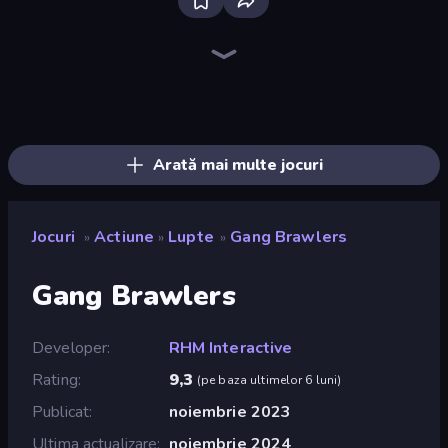
Bloxd.io
Ragdoll Archers
EvoWars.io
Piece of Cake: Merge and Bake
Veck.io
Traffic Rider
Racing Limits
Mahjongg Solitaire
Screw Out: Bolts and Nuts
Words of Wonders
Piles of Mahjong
Designville: Merge & Design
Space Waves
Miniblox
SkillWarz
Stickman Clash
Fortzone Battle Royale
Arrow Escape
Arată mai multe jocuri
Jocuri
Actiune
Lupte
Gang Brawlers
»
»
»
Gang Brawlers
Developer
RHM Interactive
Rating
9,3
(
pe baza ultimelor 6 luni
)
Publicat
noiembrie 2023
Ultima actualizare
noiembrie 2024