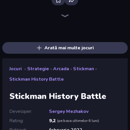
Tower Swap
Battle Arena
Idle Zombie Wave: Survivors
Takeover
Kiomet
Cursed Treasure
WarLink: Crown & Clash
Cursed Treasure 2
Obby: Hide and Seek, Battle Royale
Kingdom Rush
Tower Battle
Compact Conflict
City Takeover
Day D Tower Rush
Fall of the King
Last Archer
Zombie Protocol
Jailbreak: Hide or Attack!
Arată mai multe jocuri
Jocuri
Strategie
Arcada
Stickman
»
»
»
»
Stickman History Battle
Stickman History Battle
Developer
Sergey Mezhakov
Rating
9,2
(
pe baza ultimelor 6 luni
)
Publicat
februarie 2022