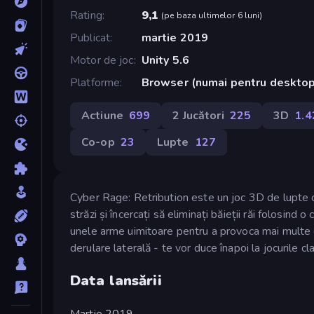
Rating
9,1
(
pe baza ultimelor 6 luni
)
Publicat
martie 2019
Motor de joc
Unity 5.6
Platforme
Browser (numai pentru desktop
Actiune
699
2 Jucători
225
3D
1.4
Co-op
23
Lupte
127
Cyber Rage: Retribution este un joc 3D de lupte cu 
străzi și încercați să eliminați băieții răi folosind 
unele arme uimitoare pentru a provoca mai multe 
derulare laterală - te vor duce înapoi la jocurile c
Data lansării
Martie 2019