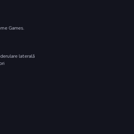
treme Games.
 derulare laterală
ori