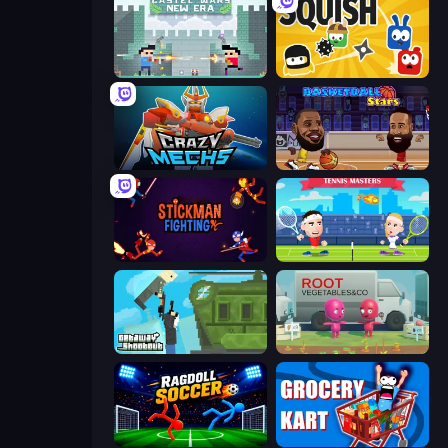
Castle Wars: New Era
Squish
Crazy Mechs
Basketball Stars
Stickman Fighting: Super War
Tennis Masters
Getaway Shootout
Root Vegetables & Co
Ragdoll Soccer 2 Players
Grocery Kart