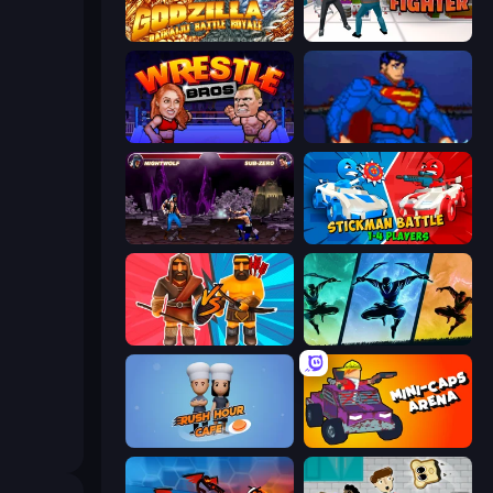
Godzilla Daikaiju Battle Royale
Street Fighter Simulator
Wrestle Bros
Injustice Gods Among Us
Mortal Kombat Karnage
Stickman battle 1-4 Players
Medieval Battle 2P
Shadow Ninja Revenge
Rush Hour Cafe
Mini-Caps: Arena