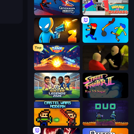
Stickman Rebirth
House of Hazards
Drunken Duel 2
Mini-Caps: Bombs
Top
Tank Stars
Kuja
Soccer Legends 2026
Street Fighter 2
Castle Wars: Modern
Duo