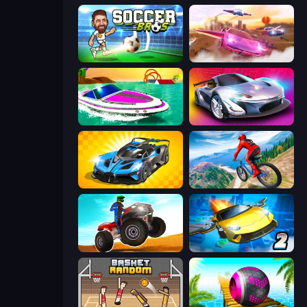
Soccer Bros
Ultimate Flying Car
Jet Boat Racing
Grand Cyber City
GT Cars Mega Ramps
Riders Downhill Racing
ATV Ultimate Offroad
Ultimate Flying Car 2