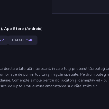
), App Store (Android)
27
Batalii
548
derulare laterală interesant, în care tu și prietenul tău puteți l
o combinație de pumni, lovituri și mișcări speciale. Pe drum puteți r
daune. Comenzile simple pentru doi jucători și gameplay-ul - cu
lasice de lupte. Poți elimina amenințarea și curăța străzile?