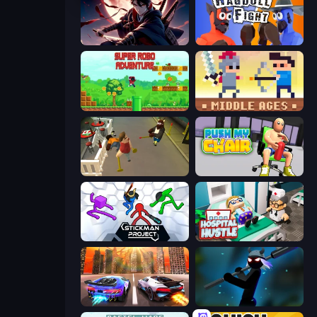
Samurai's Shadow
Ragdoll Fight
Super Robo - Adventure
Castle Wars: Middle Ages
Drunk-Fu: Wasted Masters
Push My Chair
Stickman Project
Hospital Hustle
Night City Racing
Stickman Weapon Master