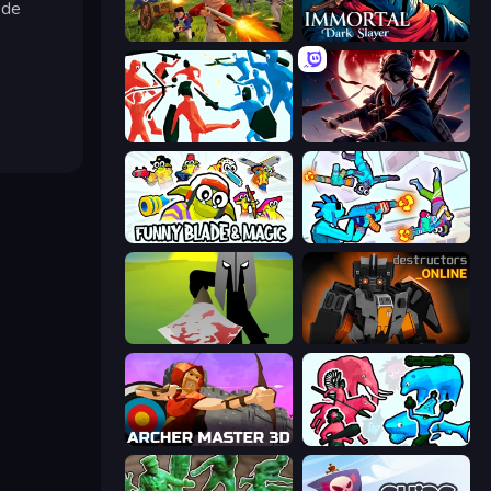
 de
Redcoats.io
Immortal: Dark Slayer
Funny Battle Simulator
Samurai's Shadow
Funny Blade & Magic
Gravity Arena Shooter
Kill The Spartan
Destructors Online
Archer Master 3D: Castle Defense
Funny Battle Simulator 2