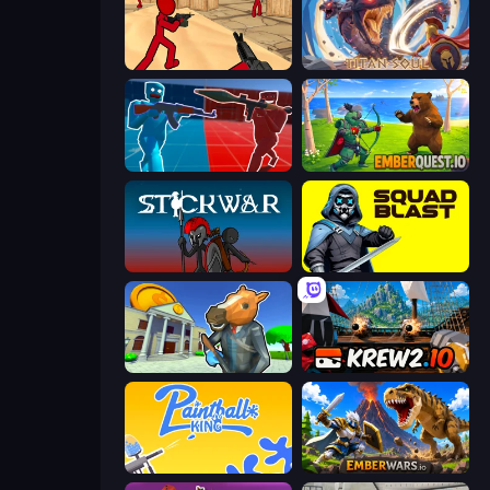
Stickman Counter Terror Strike
Titan Soul: Action RPG
Battle of the Soldiers: Red vs Blue
EmberQuest.io
Stick War
SquadBlast
Bank Robbery 3
Krew.io
Paintball King
EmberWars.io