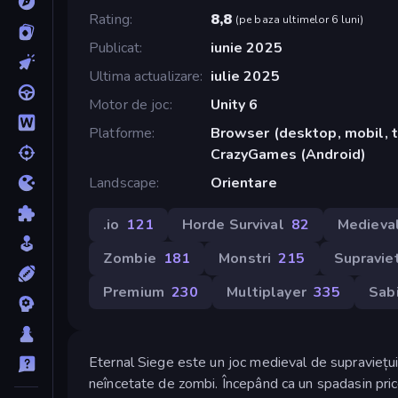
Rating
8,8
(
pe baza ultimelor 6 luni
)
Publicat
iunie 2025
Ultima actualizare
iulie 2025
Motor de joc
Unity 6
Platforme
Browser (desktop, mobil, t
CrazyGames (Android)
Landscape
Orientare
.io
121
Horde Survival
82
Medieva
Zombie
181
Monstri
215
Supravie
Premium
230
Multiplayer
335
Sab
Eternal Siege este un joc medieval de supraviețuire
neîncetate de zombi. Începând ca un spadasin pricep