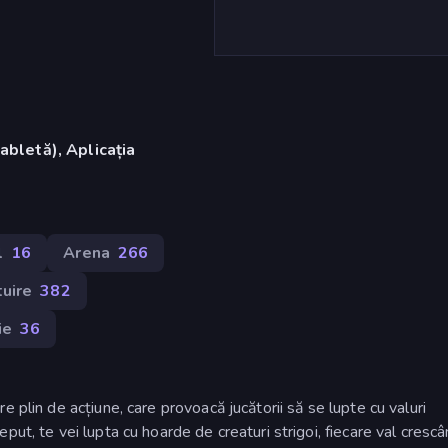
abletă), Aplicația
l
16
Arena
266
tuire
382
ie
36
 plin de acțiune, care provoacă jucătorii să se lupte cu valuri
ut, te vei lupta cu hoarde de creaturi strigoi, fiecare val crescâ