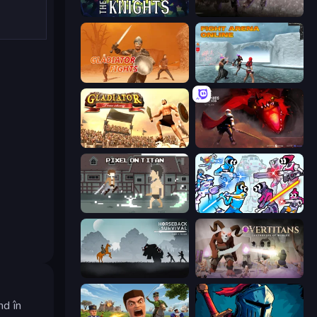
War the Knights
Samurai Legacy
Gladiator Fights
Fight Arena Online
Gladiator: True Story
Champions of The Void: Paladin
Pixel on Titan: AoT
Space Wars Battleground
Horseback Survival
Overtitans: Destroyers of Worlds
nd în