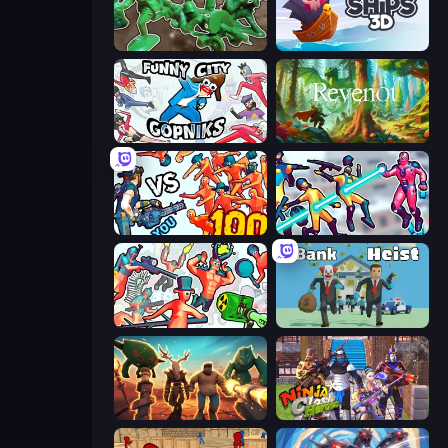
Soldiers - Capture and Control!
Ships 3D
Funny City: Gopniks
Revenot
Horde Killer: You vs 100
Hero 3: Flying Robot
Funny Shooter 2
Bank Heist
Horde Crusher
Ninja Clash Heroes