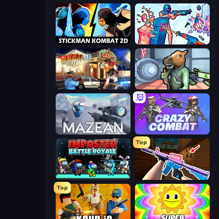
Stickman Kombat 2D
Time Shooter 3: SWAT
Vegas Clash 3D
Bank Robbery
Mazean
Crazy Combat
Top
Imposter Battle Royale
KS Z
Top