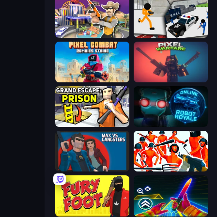
Casino Robbery
Stickman Prison: Counter Assault
Pixel Combat: Zombies Strike
Pixel Warfare
Grand Escape: Prison
Online Robot Royale
Max vs Gangsters
Funny Shooter - Destroy All
Fury Foot
Surf GO Parkour