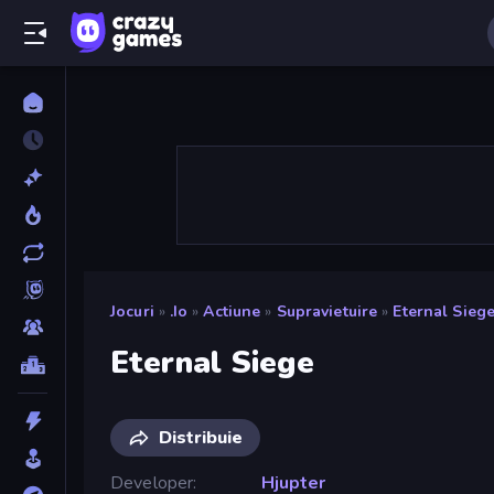
Jocuri
»
.io
»
Actiune
»
Supravietuire
»
Eternal Sieg
Eternal Siege
Distribuie
Developer
Hjupter