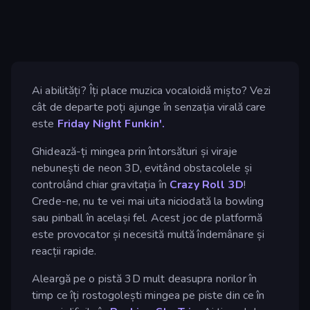
Ai abilități? Îți place muzica vocaloidă mișto? Vezi
cât de departe poți ajunge în senzația virală care
este
Friday Night Funkin'.
Ghidează-ți mingea prin întorsături și viraje
nebunești de neon 3D, evitând obstacolele și
controlând chiar gravitația în
Crazy Roll 3D
!
Crede-ne, nu te vei mai uita niciodată la bowling
sau pinball în același fel. Acest joc de platformă
este provocator și necesită multă îndemânare și
reacții rapide.
Aleargă pe o pistă 3D mult deasupra norilor în
timp ce îți rostogolești mingea pe piste din ce în