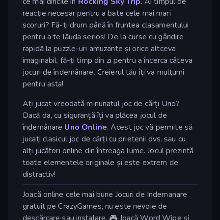
ce mai dificile în
Rocking Sky Trip
. Ai timpul de
reacție necesar pentru a bate cele mai mari
scoruri? Fă-ți drum până în fruntea clasamentului
pentru a te lăuda serios! De la curse cu gândire
rapidă la puzzle-uri amuzante și orice altceva
imaginabil, fă-ți timp din zi pentru a încerca câteva
jocuri de îndemânare. Creierul tău îți va mulțumi
pentru asta!
Ați jucat vreodată minunatul joc de cărți Uno?
Dacă da, cu siguranță îți va plăcea jocul de
îndemânare
Uno Online
. Acest joc vă permite să
jucați clasicul joc de cărți cu prietenii dvs. sau cu
alți jucători online din întreaga lume. Jocul prezintă
toate elementele originale și este extrem de
distractiv!
Joacă online cele mai bune Jocuri de Indemanare
gratuit pe CrazyGames, nu este nevoie de
descărcare sau instalare. 🎮 Joacă Word Wipe și