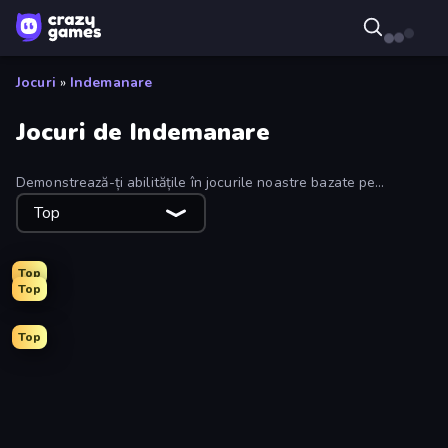
Jocuri
»
Indemanare
Jocuri de Indemanare
Demonstrează-ți abilitățile în jocurile noastre bazate pe
îndemânare!
Top
Top
Top
Top
TimeWarriors
Time Shooter 2
Master Chess
Catch Tiles: Piano Game
Epic Sword Battle! Fight in Arena
Helix Jump
Sniper Mission
Splotch!
Wave Dash: Geometry Arrow
Smarty Bubbles
Crazy Flips 3D
Command Strike FPS
Classic Bowling
Go Escape
Stacky Bird
Surf GO Parkour
Find The Difference
OvO Game
SpiderDoll
Doodle Smash
Cardlike
Five-O
Real Football
Bartender The Right Mix
Boom!
Las Vegas Poker
Ninja Hands 2
Papa's Freezeria
Sand Blocks
Crash Skill Racing