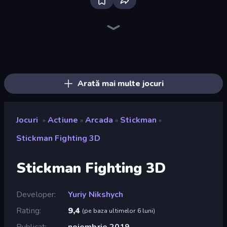
Bloxd.io
Ragdoll Archers
EvoWars.io
Piece of Cake: Merge and Bake
Veck.io
Racing Limits
Traffic Rider
Mahjongg Solitaire
Screw Out: Bolts and Nuts
Words of Wonders
Piles of Mahjong
Designville: Merge & Design
Miniblox
Space Waves
Stickman Clash
SkillWarz
Fortzone Battle Royale
Arrow Escape
Arată mai multe jocuri
Jocuri
Actiune
Arcada
Stickman
»
»
»
»
Stickman Fighting 3D
Stickman Fighting 3D
Developer
Yuriy Nikshych
Rating
9,4
(
pe baza ultimelor 6 luni
)
Publicat
noiembrie 2019