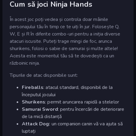
Cum să joci Ninja Hands
În acest joc poți vedea și controla doar mâinile
personajului tău în timp ce te uiți în jur. Folosește Q,
W, E și R în diferite combo-uri pentru a iniția diverse
atacuri iscusite. Puteți trage mingi de foc, arunca
shurikens, folosi o sabie de samurai și multe altele!
Acesta este momentul tău să te dovedești ca un
războinic ninja.
Tipurile de atac disponibile sunt:
Fireballs
: atacul standard, disponibil de la
începutul jocului
Shurikens
: permit aruncarea rapidă a stelelor
Samurai Sword
: pentru încercări de deteriorare
de la mică distanță
Attack Dog:
un companion canin vă va ajuta să
luptați