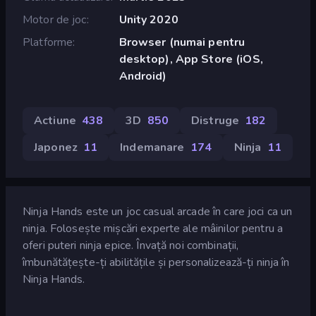
Motor de joc
Unity 2020
Platforme
Browser (numai pentru
desktop), App Store (iOS,
Android)
Actiune
438
3D
850
Distruge
182
Japonez
11
Indemanare
174
Ninja
11
Ninja Hands este un joc casual arcade în care joci ca un
ninja. Folosește mișcări experte ale mâinilor pentru a
oferi puteri ninja epice. Învață noi combinații,
îmbunătățește-ți abilitățile și personalizează-ți ninja în
Ninja Hands.