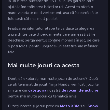
la un curcan purtător de TNT la un urs gardian care
ajută la îndepărtarea băieților răi. Acestea oferă o
mare varietate de divertisment, așa că încearcă să le
folosești cât mai mult posibil.
Finalizarea diferitelor etape te va duce la alegerea
unuia dintre cele 3 pergamente care urmează să fie
deschise; pergamentul conține monedă în joc, pe care
o poți folosi pentru upgrade-uri estetice ale mâinilor
tale.
Mai multe jocuri ca acesta
Doriți să explorați mai multe jocuri de acțiune? După
ce ați terminat de jucat Ninja Hands, verificați jocurile
similare din
categoria
noastră
de jocuri de acțiune
pentru mai multe jocuri cu tematică ninja.
Puteți încerca și jocuri precum
Moto X3M
sau
Snow