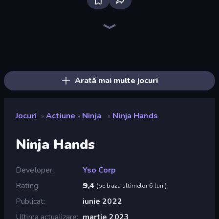
Throw a Lucky Block
Stickman Rebirth
Who Dies Last?
Dye Hard
Ultimate Evolution
Boom Slingers ReBoom
Brainrot Arena Online
Mr. Dude: Online Multiverse Challenge
Boom!
Stickman Kombat 2D
Smile Slime
Fortzone Battle Royale
Ninja Hands 2
Bubble Gum Simulator
3D Block Gladiator: Sword Draw
Obby: Dig Brainrots
Lost Dungeon
Surf GO Parkour
Arată mai multe jocuri
Jocuri
Actiune
Ninja
Ninja Hands
»
»
»
Ninja Hands
Developer
Yso Corp
Rating
9,4
(
pe baza ultimelor 6 luni
)
Publicat
iunie 2022
Ultima actualizare
martie 2023