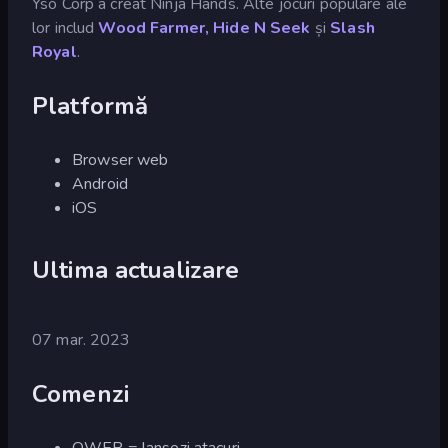
Yso Corp a creat Ninja Hands. Alte jocuri populare ale
lor includ
Wood Farmer,
Hide N Seek
și
Slash
Royal
.
Platformă
Browser web
Android
iOS
Ultima actualizare
07 mar. 2023
Comenzi
QWER = lansezi atacuri