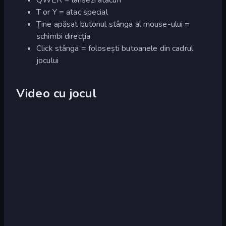
T or Y = atac special
Ține apăsat butonul stânga al mouse-ului =
schimbi direcția
Click stânga = folosești butoanele din cadrul
jocului
Video cu jocul