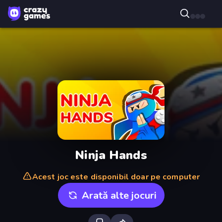
Ninja Hands
Acest joc este disponibil doar pe computer
Arată alte jocuri