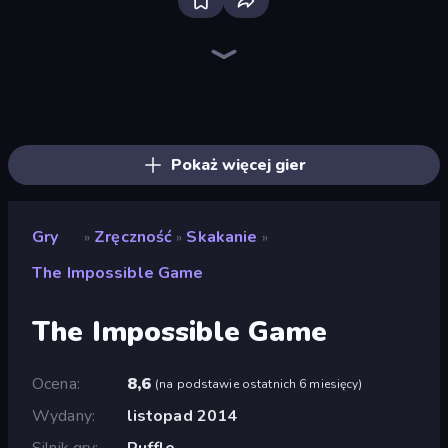
Ragdoll Archers
Geometry Game
Hyper Wave Challenge
Hyper Cube Challenge
Wave Dash: Geometry Arrow
Go Escape
Stacky Bird
Fast Ball Jump
Om Nom: Run
Man Runner 2048
Bubble Blast
Through the Wall
Run and Jump for Brainrot
Screamals
Draw Climber
Draw Crash Race
Arkadium's Bubble Shooter
Baseball For Brainrot
Pokaż więcej gier
Gry
Zręczność
Skakanie
»
»
»
The Impossible Game
The Impossible Game
Ocena
8,6
(
na podstawie ostatnich 6 miesięcy
)
Wydany
listopad 2014
Silnik gry
Ruffle