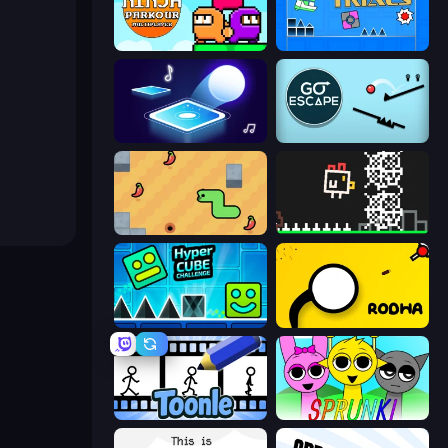
Ninja Parkour Multiplayer
Towering Trials
Tile Jumper 3D
Go Escape
SSSPICY!
Chicken and Bee
Hyper Cube Challenge
Rodha
Toonle
Sprunki