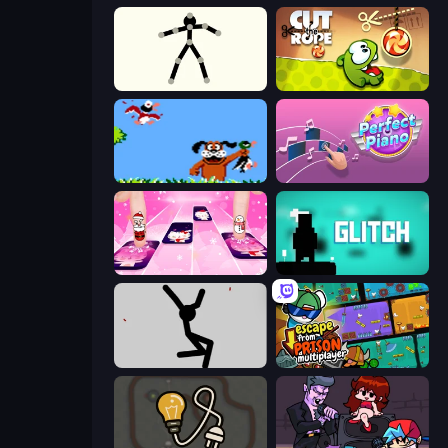
Stick Animator
Cut the Rope
Duck Hunt
Perfect Piano
Catch Tiles: Piano Game
Glitch
Rag Doll
Escape From Prison Multiplayer