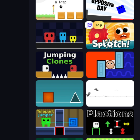
The Unfair Platformer
Opposite Day
Top
Big Tall Small
Splotch!
Jumping Clones
Lava and Aqua
The Impossible Game
Dino Game
Teleport Jumper
Plactions