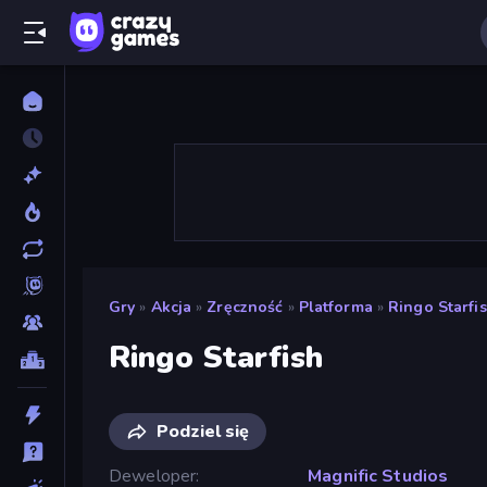
Gry
»
Akcja
»
Zręczność
»
Platforma
»
Ringo Starfi
Ringo Starfish
Podziel się
Deweloper
Magnific Studios