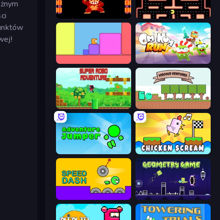
óżnym
ci
Donkey Kong Returns
Pacman
punktów
wej!
Level EATEN!
Om Nom: Run
Super Robo - Adventure
Viscous Ventures
Adventure Jumper
Chicken Scream
Speed Dash
Geometry Game