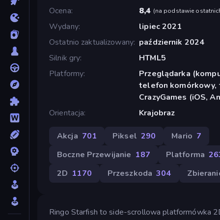
Ocena
8,4
(
na podstawie ostatnic
Wydany
lipiec 2021
Ostatnio zaktualizowany
październik 2024
Silnik gry
HTML5
Platformy
Przeglądarka (komput
telefon komórkowy, t
CrazyGames (iOS, An
Orientacja
Krajobraz
Akcja
701
Piksel
290
Mario
7
Boczne Przewijanie
187
Platforma
26
2D
1170
Przeszkoda
304
Zbierani
Ringo Starfish to side-scrollowa platformówka 2D