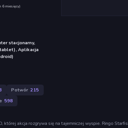
h 6 miesięcy
)
er stacjonarny,
ablet), Aplikacja
droid)
3
Potwór
215
e
598
, której akcja rozgrywa się na tajemniczej wyspie. Ringo Starfis