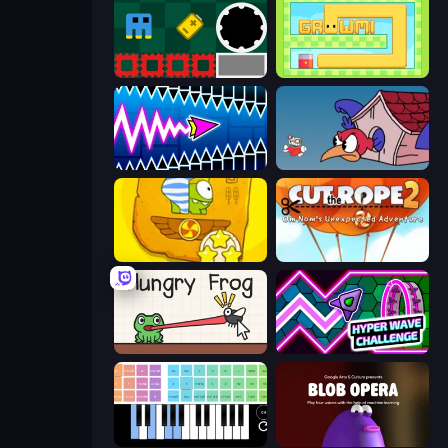
Jump and Hover
Growmi
Wave Dash: Geometry Arrow
Cuphead
Cut the Rope Time Travel
Cut The Rope 2
Hungry Frog
Hyper Wave Challenge
Virtual Online Piano
Blob Opera