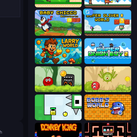
Steve's World
Super Billy Boy
Baby Chicco Adventures
Super Oliver World
Larry World
Super Onion Boy 2
Ball Hero Adventure: Red Bounce Ball
Red Bounce Ball 5
Appel
Bobb's World
h