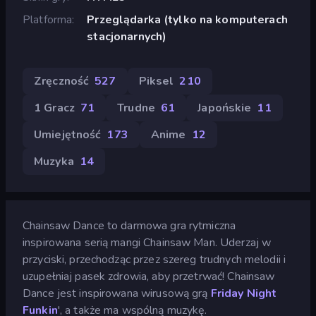
Platforma
Przeglądarka (tylko na komputerach
stacjonarnych)
Zręczność
527
Piksel
210
1 Gracz
71
Trudne
61
Japońskie
11
Umiejętność
173
Anime
12
Muzyka
14
Chainsaw Dance to darmowa gra rytmiczna
inspirowana serią mangi Chainsaw Man. Uderzaj w
przyciski, przechodząc przez szereg trudnych melodii i
uzupełniaj pasek zdrowia, aby przetrwać! Chainsaw
Dance jest inspirowana wirusową grą
Friday Night
Funkin
', a także ma wspólną muzykę.