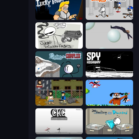
Lucky Tower
Escaping the Prison
Johnny Rocketfingers
Bush Ragdoll
Fleeing the Complex
Spy Highway
Hobo
Duck Hunt
Creative Kill Chamber
Stealing the Diamond