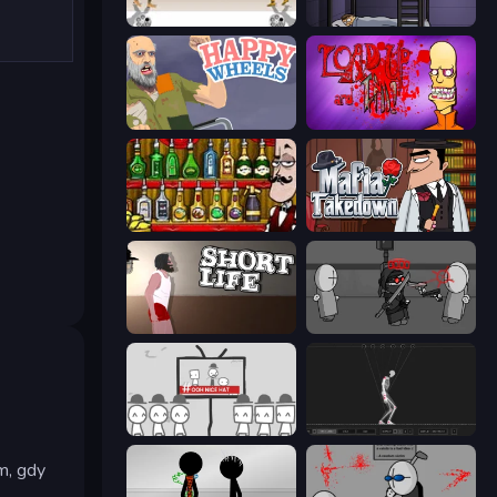
Gunblood
The Visitor
Happy Wheels
Load Up and Kill
Bartender The Right Mix
Mafia Takedown
Short Life
Madness Project Nexus
We Become What We Behold
Skeleton Simulator
m, gdy