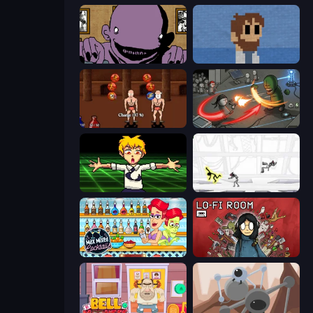
The Owner Is Dead
One Chance
Swords and Sandals 2
Madness Online
Chainsaw Dance
Electric Man
Max Mixed Cocktails
Lofi Room