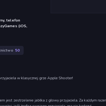
ny, telefon
azyGames (iOS,
znictwo
50
przyjaciela w klasycznej grze Apple Shooter!
lem jest zestrzelenie jabłka z głowy przyjaciela. Za każdym raze
uważaj: jeśli trafisz swojego przyjaciela, gra się kończy!