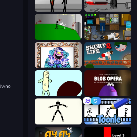
Stick Figure Penalty 2
Madness Deathwish
Die In Style
Foreign Creature
Exhibit of Sorrows
Short Life 2
równo
Doodieman Voodoo
Blob Opera
Stick Animator
Toonle