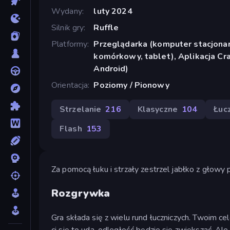
Wydany
luty 2024
Silnik gry
Ruffle
Platformy
Przeglądarka (komputer stacjonar
komórkowy, tablet), Aplikacja Cr
Android)
Orientacja
Poziomy / Pionowy
Strzelanie
216
Klasyczne
104
Łuc
Flash
153
Za pomocą łuku i strzały zestrzel jabłko z głowy 
Rozgrywka
Gra składa się z wielu rund łuczniczych. Twoim ce
ci się to uda, odległość będzie się zwiększać. Ale 