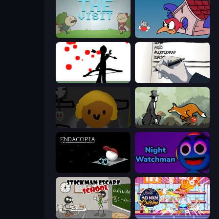
The Visit
Cuphead
Bowman
Death Note Type
Seven Days in Purgatory
The Illusionist's Dream
Endacopia
Night Watchman
Stickman Escape School
Max Mixed Cuisine