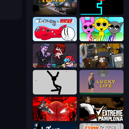
Fly for Fly
Scary Maze
Infiltrating the Airship
Sprunki
Friday Night Funkin'
Foreign Creature 2
Rag Doll
Lucky Life
Madness Accelerant
Extreme Pamplona