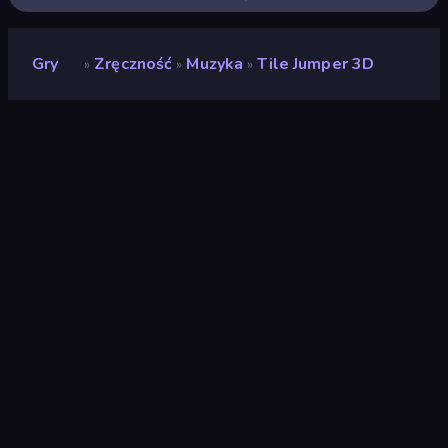
Gry
Zręczność
Muzyka
Tile Jumper 3D
»
»
»
Tile Jumper 3D
Deweloper
DoonDookStudio
Ocena
(
na podstawie ostatnich 6
8,4
miesięcy
)
Wydany
marzec 2025
Ostatnio zaktualizowany
czerwiec 2026
Silnik gry
Construct
Platformy
Przeglądarka (komputer
stacjonarny, telefon
komórkowy, tablet),
Aplikacja CrazyGames
(iOS, Android)