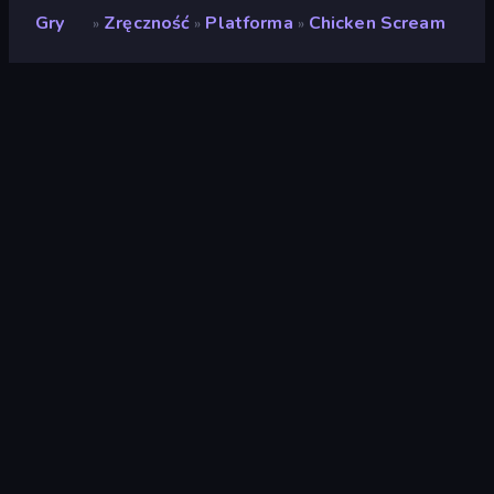
Gry
Zręczność
Platforma
Chicken Scream
»
»
»
Chicken Scream
Deweloper
Endless Pixels
Ocena
(
na podstawie ostatnich 6
8,4
miesięcy
)
Wydany
grudzień 2024
Ostatnio zaktualizowany
luty 2026
Silnik gry
HTML5
Platformy
Przeglądarka (komputer
stacjonarny, telefon
komórkowy, tablet),
Aplikacja CrazyGames
(iOS, Android), App Store
(iOS, Android)