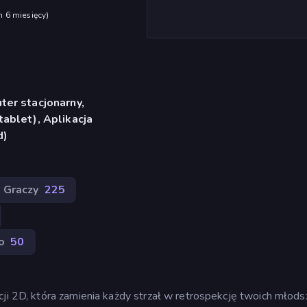
h 6 miesięcy
)
er stacjonarny,
ablet), Aplikacja
d)
 Graczy
225
o
50
cji 2D, która zamienia każdy strzał w retrospekcję twoich młods