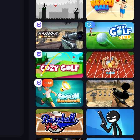
Javelin Fighting
Beach Ball
Sniper Mission
Mini Golf Club
Cozy Golf
100 Meters Race
Hot
Smash Badminton
Ghost Sniper
Baseball Pro
Stickman Bullet Warriors