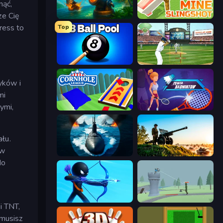
nąć,
ze Cię
Cannon Clash
Mine Slingshot
ress to
Top
8 Ball Pool Billiards Multiplayer
Baseball
yków i
mi
ymi,
Cornhole League
Power Badminton
ału.
 w
Ships Battlefield 3D
Artillery Vs Tanks
do
Archers Random
Tower Archer
i TNT,
 musisz