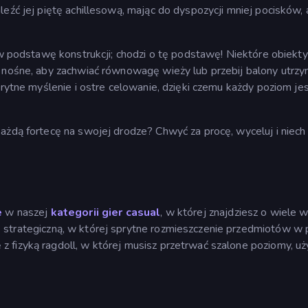
leźć jej piętę achillesową, mając do dyspozycji mniej pocisków,
j w podstawę konstrukcji; chodzi o tę podstawę! Niektóre obiekty
i nośne, aby zachwiać równowagę wieży lub przebij balony utrz
prytne myślenie i ostre celowanie, dzięki czemu każdy poziom je
ażdą fortecę na swojej drodze? Chwyć za procę, wyceluj i niech
e
w naszej
kategorii gier casual
, w której znajdziesz o wiele w
ę strategiczną, w której sprytne rozmieszczenie przedmiotów w 
ę z fizyką ragdoll, w której musisz przetrwać szalone poziomy, u