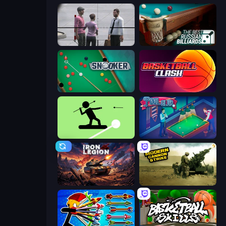
Sniper Assassin - Government Agent
The Best Russian Billiards
Snooker
Basketball Clash
The Spear Stickman
Pool Club
Iron Legion
Modern Cannon Strike