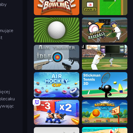
 aby
3D Bowling
Mini Putt
ymujące
st
The Speedy Golf
Hotfoot Baseball
Aim Trainer Idle
ESPN Arcade Baseball
ięcej
Air Hockey Cup
Stickman Tennis 3D
plecaku
żywając
Battle Brigade
Basketball Shot