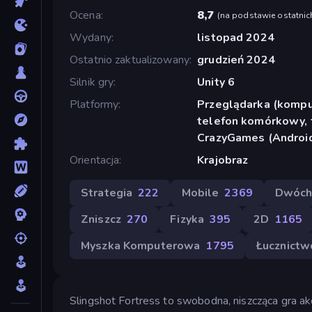
Ocena
8,7
(
na podstawie ostatnic
Wydany
listopad 2024
Ostatnio zaktualizowany
grudzień 2024
Silnik gry
Unity 6
Platformy
Przeglądarka (komput
telefon komórkowy, t
CrazyGames (Androi
Orientacja
Krajobraz
Strategia
222
Mobile
2369
Dwóch
Zniszcz
270
Fizyka
395
2D
1165
Myszka Komputerowa
1795
Łucznictw
Slingshot Fortress to swobodna, niszcząca gra ak