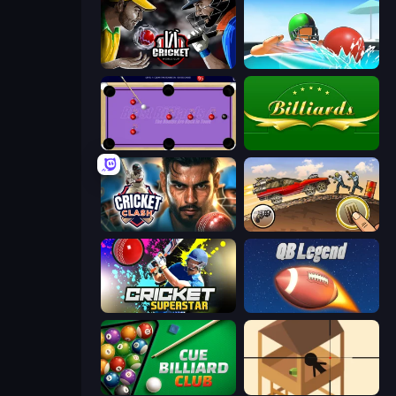
Cricket World Cup
Dodgeball
Blast Billiards 4
Billiards
Cricket Clash
Earn to Die: Zombie Ride
Cricket Superstar League
2 Minute Football QB Legend
Cue Billiard Club
Elite Sniper