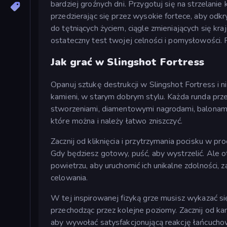
bardziej groźnych dni. Przygotuj się na strzelani
przedzierając się przez wysokie fortece, aby odk
do tętniących życiem, ciągle zmieniających się kr
ostateczny test twojej celności i pomysłowości. Rzu
Jak grać w Slingshot Fortress
Opanuj sztukę destrukcji w Slingshot Fortress 
kamieni, w starym dobrym stylu. Każda runda prz
stworzeniami, diamentowymi nagrodami, balonami
które można i należy łatwo zniszczyć.
Zacznij od kliknięcia i przytrzymania pocisku w pro
Gdy będziesz gotowy, puść, aby wystrzelić. Ale ot
powietrzu, aby uruchomić ich unikalne zdolności,
celowania.
W tej inspirowanej fizyką grze musisz wykazać się
przechodząc przez kolejne poziomy. Zacznij od kam
aby wywołać satysfakcjonującą reakcję łańcuchową