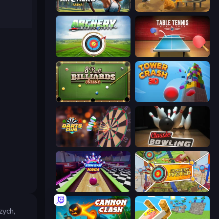
Archers Arena
Cannon Balls 3D
Archery World Tour
Table Tennis World Tour
8 Ball Billiards Classic
Tower Crash 3D
Darts Club
Classic Bowling
Super Bowling Mania
Archery Master
zych,