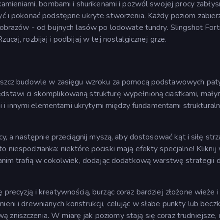
e kamieniami, bombami i shurikenami i pozwól swojej procy zabłys
ryć i pokonać podstępne ukryte stworzenia. Każdy poziom zabier
ajobrazów - od bujnych lasów po lodowate tundry. Slingshot Fort
caj, rozbijaj i podbijaj w tej nostalgicznej grze.
i niszcz budowle w zasięgu wzroku za pomocą podstawowych pat
edstawi ci skomplikowaną strukturę wypełnioną ciastkami, mały
 i innymi elementami ukrytymi między fundamentami strukturaln
cy, a następnie przeciągnij myszą, aby dostosować kąt i siłę strz
o niespodzianka: niektóre pociski mają efekty specjalne! Kliknij
 zanim trafią w cokolwiek, dodając dodatkową warstwę strategii 
 precyzją i kreatywnością, burząc coraz bardziej złożone wieże i
ieni i drewnianych konstrukcji, celując w słabe punkty lub beczk
 zniszczenia. W miarę jak poziomy stają się coraz trudniejsze,