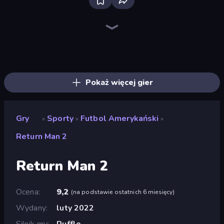
Bloxd.io
Ragdoll Archers
EvoWars.io
Veck.io
Piece of Cake: Merge and Bake
Racing Limits
Traffic Rider
Mahjongg Solitaire
Screw Out: Bolts and Nuts
Words of Wonders
Piles of Mahjong
Designville: Merge & Design
Miniblox
Stickman Clash
Space Waves
SkillWarz
Fortzone Battle Royale
Arrow Escape
Pokaż więcej gier
Gry
Sporty
Futbol Amerykański
»
»
»
Return Man 2
Return Man 2
Ocena
9,2
(
na podstawie ostatnich 6 miesięcy
)
Wydany
luty 2022
Silnik gry
Ruffle