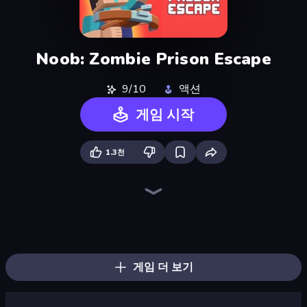
Noob: Zombie Prison Escape
9/10
액션
게임 시작
1.3천
Mini Mine
Mine Shooter 2: Noob vs Mobs
Playground
Trap Craft
Stick Epic Fighter
Skyland Survive With Noob!
Lime Playground Sandbox
DOP Noob: Draw to Save
Zomblox
Noob Trolls Pro
Last Play: Ragdoll Sandbox
Noob Miner 2: Escape From Prison
Monster School Herobrine Siren Head
Stickman Epic
Stick Fighter vs Zombies
Noob Gigachad: Parkour Tricks Challenge
Monster School 3
Noob's Farm Escape
게임 더 보기