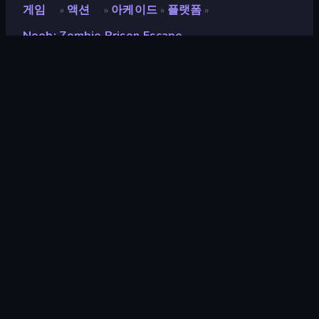
게임
액션
아케이드
플랫폼
»
»
»
»
Noob: Zombie Prison Escape
Noob: Zombie Prison
Escape
개발자
Godplex
평점
9.0
(
지난 6개월 기준
)
출시
2023년 9월
마지막 업데이트
2024년 4월
게임 엔진
Unity 2022
플랫폼
브라우저 (데스크톱, 모바일, 태블
릿), CrazyGames 앱 (Android),
App Store (Android)
방향성
가로 방향