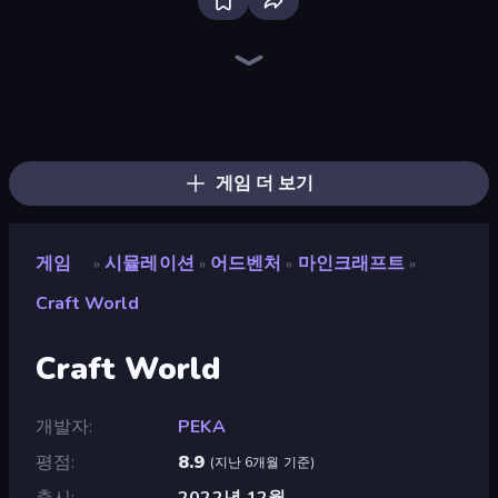
Grow A Garden | Growden.io
Driving School Simulator
Bus Simulator: EVO
Sandbox City
Fish It Now
Mother Life Simulator: Prank
Truck Simulator: European Roads
Crazy Zoo Monkey
Last Play: Ragdoll Sandbox
Wolf Simulator: Wild Animals 3D
Monkey School Prank
City Constructor
Obby Tycoon Build the City
Cat Life Simulator
Bad Cat Prankster
Tiger Simulator 3D
Nail Salon
Gold Rush: Gold Simulator 3D
게임 더 보기
게임
시뮬레이션
어드벤처
마인크래프트
»
»
»
»
Craft World
Craft World
개발자
PEKA
평점
8.9
(
지난 6개월 기준
)
출시
2022년 12월