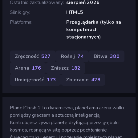
Ostatnio zaktualizowany
sierpień 2026
Silnik gry
HTML5
Platforma
Przeglądarka (tylko na
komputerach
stacjonarnych)
Zręczność
527
Rośnij
74
Bitwa
380
Arena
176
Zniszcz
182
Umiejętność
173
Zbieranie
428
PlanetCrush 2 to dynamiczna, planetarna arena walki
pomiędzy graczem a sztuczną inteligencją.
Kontrolujesz żywą planetę dryfującą przez głęboki
kosmos, rosnącą w siłę poprzez pochłanianie
świecących kul energii i pożeranie mniejszych planet.