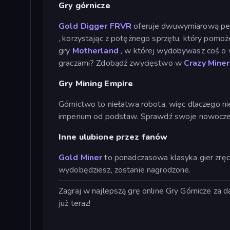
Gry górnicze
Gold Digger FRVR
oferuje dwuwymiarową per
, korzystając z potężnego sprzętu, który pomo
gry
Motherland
, w której wydobywasz coś o wi
graczami? Zdobądź zwycięstwo w
Crazy Mine
Gry Mining Empire
Górnictwo to niełatwa robota, więc dlaczego 
imperium od podstaw. Sprawdź swoje nowocze
Inne ulubione przez fanów
Gold Miner
to ponadczasowa klasyka gier zręc
wydobędziesz, zostanie nagrodzone.
Zagraj w najlepszą grę online Gry Górnicze za d
już teraz!