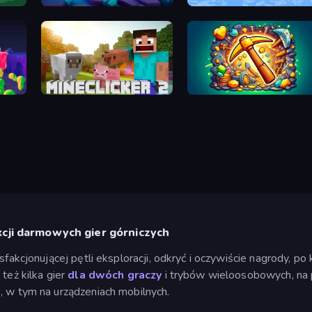
Mine Keeper
Tile Mine
Craft
MineClicker 2
Mine Merge Mania
kcji darmowych gier górniczych
sfakcjonującej pętli eksploracji, odkryć i oczywiście nagrody, p
też kilka gier
dla dwóch graczy
i trybów wieloosobowych, na
, w tym na urządzeniach mobilnych.