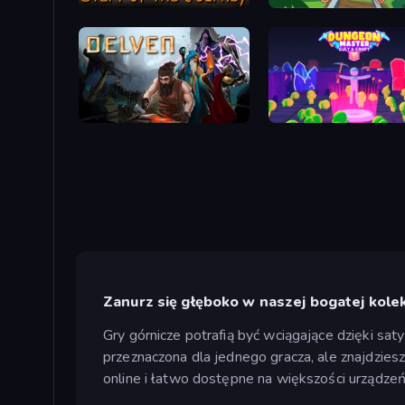
Miner's Odyssey
MergeMine Idle
Delven
Dungeon Master - Cult & 
Zanurz się głęboko w naszej bogatej kole
Gry górnicze potrafią być wciągające dzięki saty
przeznaczona dla jednego gracza, ale znajdziesz 
online i łatwo dostępne na większości urządzeń