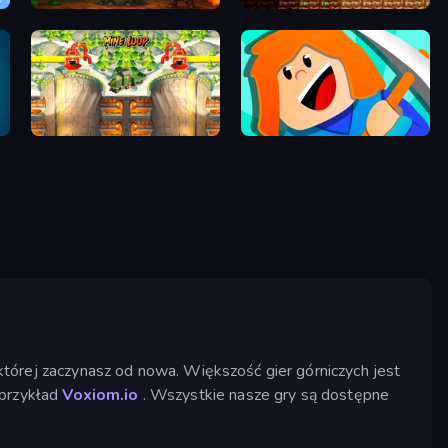
Cavern Clicker
Miners' Adventure
Mine Loop
Minecube
o której zaczynasz od nowa. Większość gier górniczych jest
 przykład
Voxiom.io
. Wszystkie nasze gry są dostępne