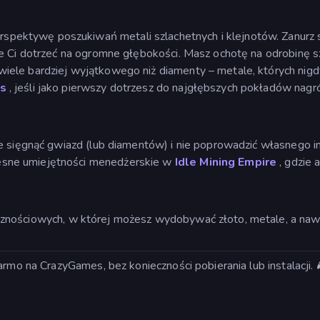
spektywę poszukiwań metali szlachetnych i klejnotów. Zanurz
że Ci dotrzeć na ogromne głębokości. Masz ochotę na odrobinę s
ele bardziej wyjątkowego niż diamenty – metale, których nigdy 
rs
, jeśli jako pierwszy dotrzesz do najgłębszych pokładów nagr
nie sięgnąć gwiazd (lub diamentów) i nie poprowadzić własneg
sne umiejętności menedżerskie w
Idle Mining Empire
, gdzie 
znościowych, w której możesz wydobywać złoto, metale, a nawet
armo na CrazyGames, bez konieczności pobierania lub instalacji. 