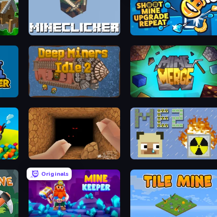
MineClicker
Shoot Mine Upgrade Repeat
Deep Miners Idle 2
MineMerge
Horror Nights Story
MineEnergy2
Originals