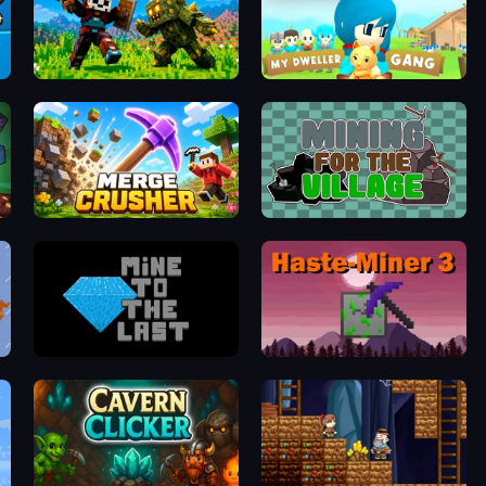
CraftSlayer: Apocalypse
My Dweller Gang
Merge Crusher
Mining for the Village
Mine to the Last
Haste-Miner 3: Eternamine