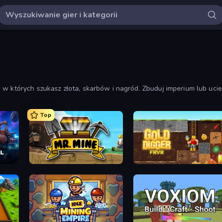
w których szukasz złota, skarbów i nagród. Zbuduj imperium lub uciek
Top
Mr. Mine
Gold Digger FRVR