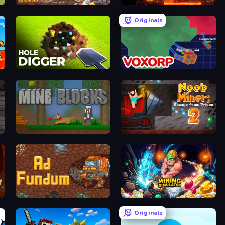
Goblin Gold Rush
Deep Delve
Originals
Hole Digger
Voxorp
Mine Blocks
Noob Miner 2: Escape From Prison
Ad Fundum
Mining Simulator
Originals