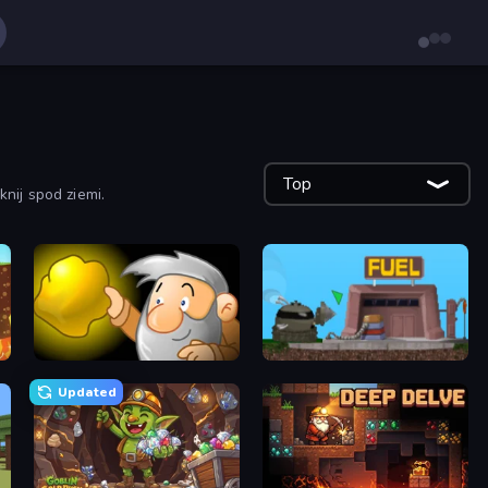
Top
nij spod ziemi.
Gold Miner
Motherload
Updated