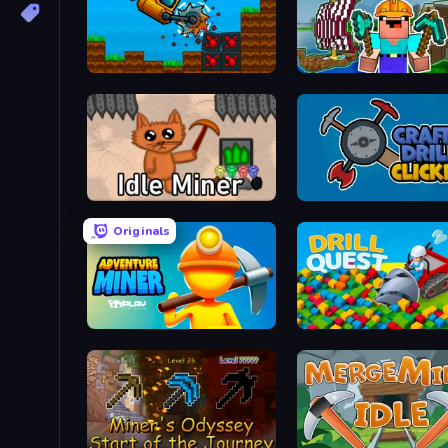
Aqua Miner: Underwater Drilling Game
Noob: Island Escape
Idle Miner
Craft Drill Clicker
Originals
Adventure Miner
Drill Quest