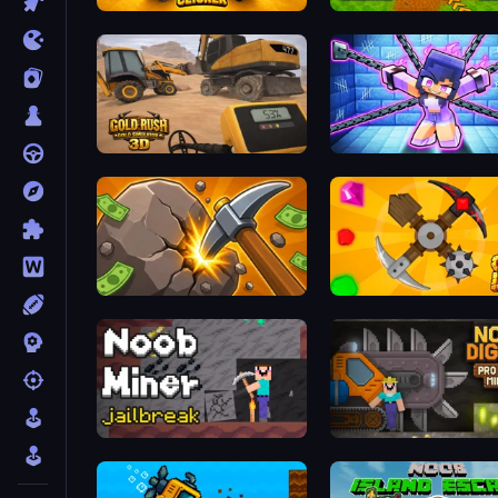
Mine Idle Clicker
Obby: Dig Brainrots
Gold Rush: Gold Simulator 3D
Mini Mine
Mine Clicker
Craft Drill
Noob Miner: Escape From Prison
Noob Digger: Pro Drill Mi