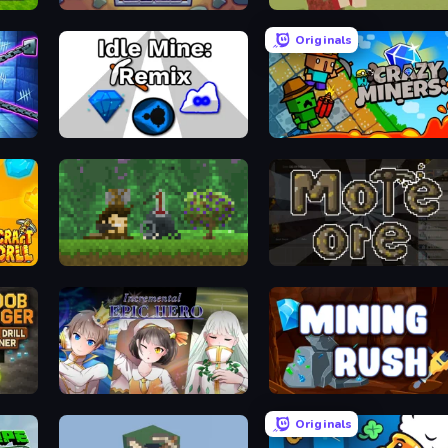
Idle Mining Empire
Voxiom.io
Originals
Idle Mine: Remix
Crazy Miners
Aground
More Ore
ner
Incremental Epic Hero
Mining Rush
Originals