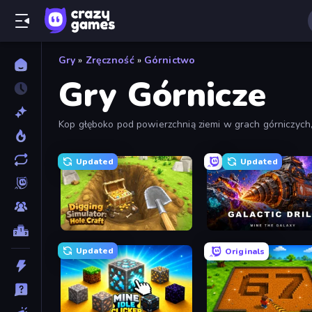
Gry
»
Zręczność
»
Górnictwo
Gry Górnicze
Kop głęboko pod powierzchnią ziemi w grach górniczych, 
Updated
Updated
Digging Simulator: Hole Craft
Galactic Drill
Updated
Originals